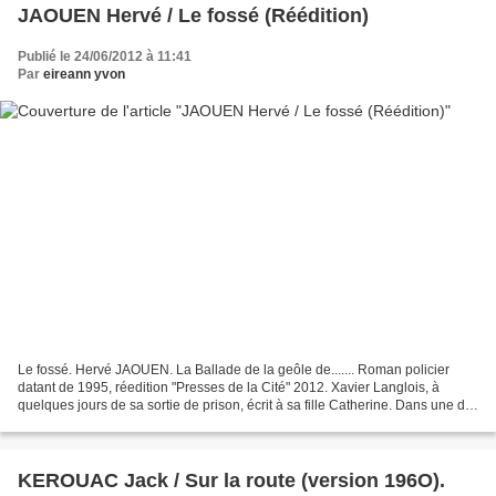
JAOUEN Hervé / Le fossé (Réédition)
Publié le 24/06/2012 à 11:41
Par
eireann yvon
Le fossé. Hervé JAOUEN. La Ballade de la geôle de....... Roman policier
datant de 1995, réedition "Presses de la Cité" 2012. Xavier Langlois, à
quelques jours de sa sortie de prison, écrit à sa fille Catherine. Dans une de
ses phrases, il lui dit : "Je...
KEROUAC Jack / Sur la route (version 196O).