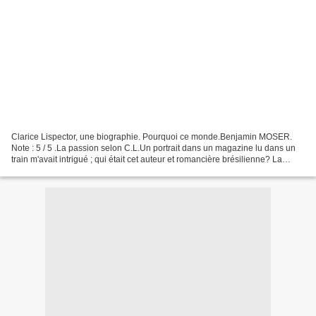
Clarice Lispector, une biographie. Pourquoi ce monde.Benjamin MOSER.
Note : 5 / 5 .La passion selon C.L.Un portrait dans un magazine lu dans un
train m'avait intrigué ; qui était cet auteur et romancière brésilienne? La
qualité de la photo et la beauté...