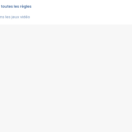
 toutes les règles
s les jeux vidéo
us choquant de Rockstar ? - Le scandale BULLY
e plus moche de Steam
du RÊVE tourne au CAUCHEMAR
pendant 8 heures
it… à tort
umiliés par un jeu vidéo
ire - Final Fantasy 8
ti un empire - Age of Empires
story DOFUS
tard, il crée l'un des pires jeux de tous les temps, MindsEye.