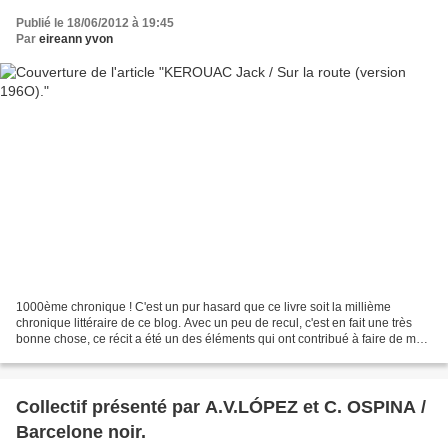
Publié le 18/06/2012 à 19:45
Par
eireann yvon
1000ème chronique ! C'est un pur hasard que ce livre soit la millième
chronique littéraire de ce blog. Avec un peu de recul, c'est en fait une très
bonne chose, ce récit a été un des éléments qui ont contribué à faire de moi
ce lecteur que je suis devenu...
Collectif présenté par A.V.LÓPEZ et C. OSPINA /
Barcelone noir.