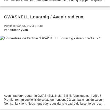
été dans mes priorités, mais certains événements font que je pense qu'il est
nécessaire de le lire. Est-ce...
GWASKELL Louarnig / Avenir radieux.
Publié le 04/06/2012 à 18:30
Par
eireann yvon
Avenir radieux. Louarnig GWASKELL. Note : 3,5 /5. Atomiquement vôtre !
Premier roman que je lis de cet auteur rencontré à Lamballe lors du salon «
Noir sur la ville ». Nous nous étions vus dans le cadre de la sortie du recueil
de nouvelles de la Noiraude...