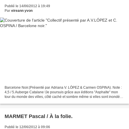
Publié le 14/06/2012 à 19:49
Par
eireann yvon
Barcelone Noir.(Présenté par Adriana V. LÓPEZ & Carmen OSPINA). Note :
4,5 / 5.Auberge Catalane !Je poursuis grâce aux éditions "Asphalte" mon
tour du monde des villes, côté caché et sombre même si elles sont inondées
de soleil. Barcelone est de celle-là....
MARMET Pascal / À la folie.
Publié le 12/06/2012 à 09:06