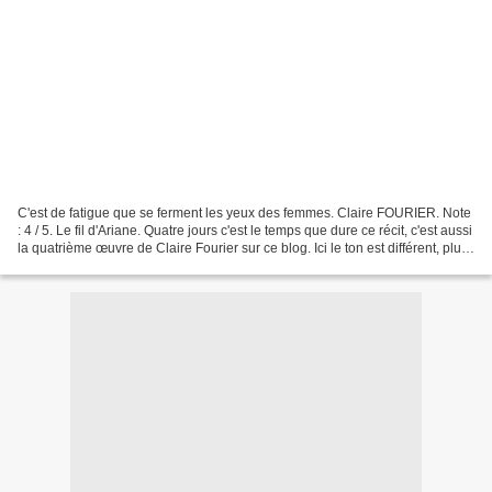
C'est de fatigue que se ferment les yeux des femmes. Claire FOURIER. Note
: 4 / 5. Le fil d'Ariane. Quatre jours c'est le temps que dure ce récit, c'est aussi
la quatrième œuvre de Claire Fourier sur ce blog. Ici le ton est différent, plus
intimiste (mais...