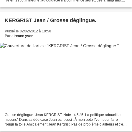
Né en 1950, mineur et autodidacte il a commencé ses études à vingt ans.
Son premier roman au titre...
KERGRIST Jean / Grosse déglingue.
Publié le 02/02/2012 à 19:50
Par
eireann yvon
Grosse déglingue. Jean KERGRIST. Note : 4,5 / 5. La politique adoucit les
moeurs* Dans sa dédicace Jean écrit ceci : À mon pote Yvon pour faire
rougir la toile Amicalement Jean Kergrist. Pas de problème d'ailleurs et c'est
une première sur ce blog, les...