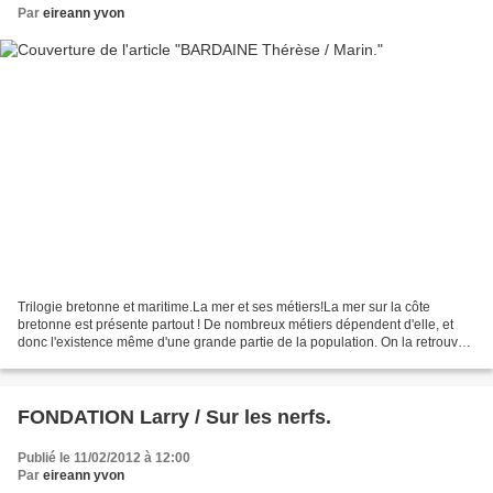
Par
eireann yvon
Trilogie bretonne et maritime.La mer et ses métiers!La mer sur la côte
bretonne est présente partout ! De nombreux métiers dépendent d'elle, et
donc l'existence même d'une grande partie de la population. On la retrouve
aussi dans la littérature, donc...
FONDATION Larry / Sur les nerfs.
Publié le 11/02/2012 à 12:00
Par
eireann yvon