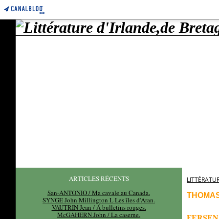
ARTICLES RÉCENTS
LITTÉRATUR
San-ANTONIO / Ma cavale au Canada.
THOMAS
SYNGE John Millington L Les îles d'Aran.
VAUTRIN Jean / Á bulletins rouges.
McGAHERN John / La caserne.
FERSEN