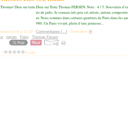
Dieu sur Terre.Thomas FERSEN. Note : 4 / 5. Souvenirs d’e
ris de jadis. Je connais très peu cet artiste, auteur, composit
ur. Nous sommes dans certains quartiers de Paris dans les a
980. Un Paris vivant, plein d’une jeunesse...
ireann yvon à 11:50 -
Commentaires [
…
]
- Permalien [
#
]
ce
,
roman
,
Paris
,
Thomas Fersen
 ?
0 vote