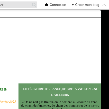
Connexion
+
Créer mon blog
LITTÉRATURE D'IRLANDE,DE BRETAGNE ET AUSSI
ERSEN
D'AILLEURS
février 2023
« On ne naît pas Breton, on le devient, à l’écoute du vent,
du chant des branches, du chant des hommes et de la mer ».