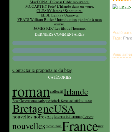
MacDONALD Ross/ Cible mouvante.
MCCARTHY Pete/ L'Irlande dans un verre.
CLEARY James / Sanctuaire.
ELBE Lenka / Uranova.
YEATS William Butler / Introduction générale à mon
œuvre.
JAMES P.D / Les fils de l'homme.
Posté par e
DERNIERS COMMENTAIRES
Tags:
Fran
Vous aimez
Contacter le propriétaire du blog
CATÉGORIES
roman
Irlande
collectif
essais
humour
Beat Generation
poésie
Jack Kerouac
Italie
Bretagne
USA
nouvelles noires
Angleterre
récits
roman,
Lorient
France
nouvelles
roman noir,
mer