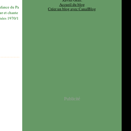
Xavier Grall.
Accueil du blog
nfance du Pa
Créer un blog avec CanalBlog
eur et chante
nnées 1970/1
Publicité