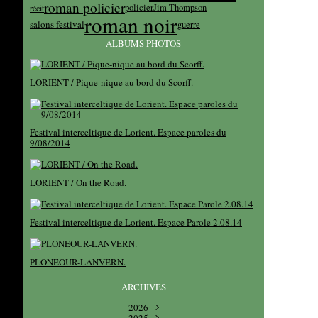
roman policier
policier
Jim Thompson
récit
roman noir
salons festival
guerre
ALBUMS PHOTOS
LORIENT / Pique-nique au bord du Scorff.
Festival interceltique de Lorient. Espace paroles du
9/08/2014
LORIENT / On the Road.
Festival interceltique de Lorient. Espace Parole 2.08.14
PLONEOUR-LANVERN.
ARCHIVES
2026