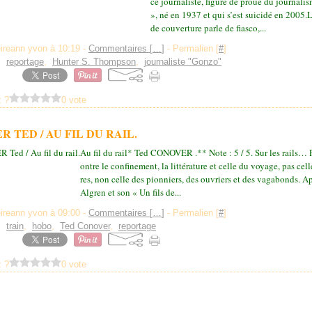
ce journaliste, figure de proue du journal
», né en 1937 et qui s’est suicidé en 2005.
de couverture parle de fiasco,...
eireann yvon à 10:19 -
Commentaires [
…
]
- Permalien [
#
]
,
reportage
,
Hunter S. Thompson
,
journaliste "Gonzo"
 ?
0 vote
 TED / AU FIL DU RAIL.
Au fil du rail* Ted CONOVER .** Note : 5 / 5. Sur les rails… P
ontre le confinement, la littérature et celle du voyage, pas cell
res, non celle des pionniers, des ouvriers et des vagabonds. A
Algren et son « Un fils de...
eireann yvon à 09:00 -
Commentaires [
…
]
- Permalien [
#
]
,
train
,
hobo
,
Ted Conover
,
reportage
 ?
0 vote