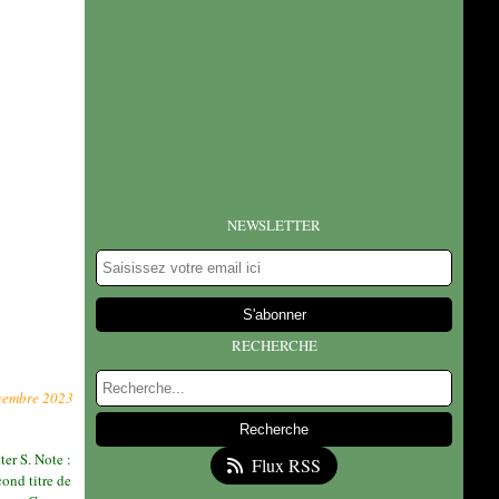
NEWSLETTER
RECHERCHE
vembre 2023
r S. Note :
Flux RSS
cond titre de