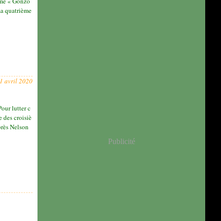
isme « Gonzo
La quatrième
1 avril 2020
our lutter c
e des croisiè
près Nelson
Publicité