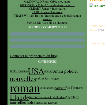
MacDONALD Ross/ Cible mouvante.
MCCARTHY Pete/ L'Irlande dans un verre.
CLEARY James / Sanctuaire.
ELBE Lenka / Uranova.
YEATS William Butler / Introduction générale à mon
œuvre.
JAMES P.D / Les fils de l'homme.
Posté par 
DERNIERS COMMENTAIRES
Tags:
USA
Vous aimez
Contacter le propriétaire du blog
CATÉGORIES
USA
roman policier
Beat Generation
poésie
nouvelles
salons festival
mer
roman
essais
récits
collectif
Jim Thompson
Irlande
humour
Angleterre
roman noir,
récit
Lorient
nouvelles noires
Italie
Jack Kerouac