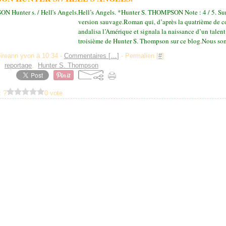
Hell’s Angels. *Hunter S. THOMPSON Note : 4 / 5. Su
version sauvage.Roman qui, d’après la quatrième de co
andalisa l’Amérique et signala la naissance d’un talent.
troisième de Hunter S. Thompson sur ce blog.Nous so
eireann yvon à 10:34 -
Commentaires [
…
]
- Permalien [
#
]
,
reportage
,
Hunter S. Thompson
 ?
0 vote