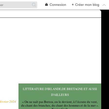
Connexion
+
Créer mon blog
LITTÉRATURE D'IRLANDE,DE BRETAGNE ET AUSSI
E
D'AILLEURS
février 2024
« On ne naît pas Breton, on le devient, à l’écoute du vent,
du chant des branches, du chant des hommes et de la mer ».