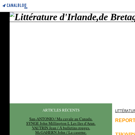
ARTICLES RÉCENTS
LITTÉRATUR
San-ANTONIO / Ma cavale au Canada.
REPOR
SYNGE John Millington L Les îles d'Aran.
VAUTRIN Jean / Á bulletins rouges.
McGAHERN John / La caserne.
THOMPSO