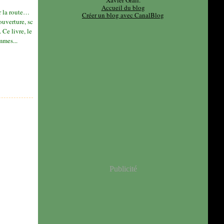
Xavier Grall.
Accueil du blog
r la route…
Créer un blog avec CanalBlog
uverture, sc
 Ce livre, le
mmes...
Publicité