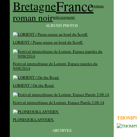
France
Bretagne
roman,
roman noir
policier
guerre
ALBUMS PHOTOS
LORIENT / Pique-nique au bord du Scorff.
Festival interceltique de Lorient. Espace paroles du
9/08/2014
LORIENT / On the Road.
Festival interceltique de Lorient. Espace Parole 2.08.14
THOMPS
PLONEOUR-LANVERN.
ARCHIVES