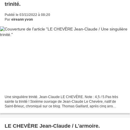
trinité.
Publié le 03/11/2022 à 08:20
Par
eireann yvon
Une singulière trinité. Jean-Claude LE CHEVÈRE. Note : 4,5 / 5.Pas très
sainte la trinité ! Sixième ouvrage de Jean-Claude Le Chevère, natif de
Saint-Brieuc, chroniqué sur ce blog. Thomas Gaillard, après cinq ans
d’absence, rentre chez lui. Il était en...
LE CHEVÈRE Jean-Claude / L'armoire.