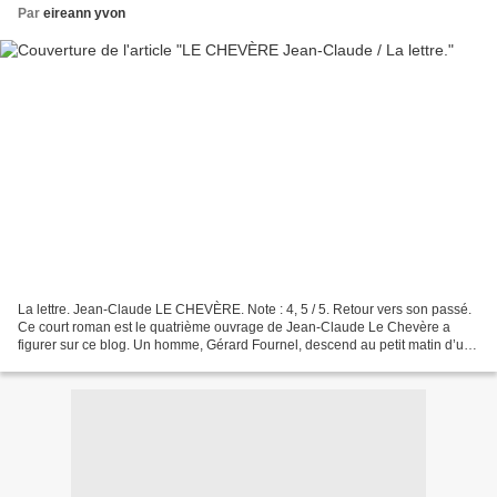
Par
eireann yvon
La lettre. Jean-Claude LE CHEVÈRE. Note : 4, 5 / 5. Retour vers son passé.
Ce court roman est le quatrième ouvrage de Jean-Claude Le Chevère a
figurer sur ce blog. Un homme, Gérard Fournel, descend au petit matin d’un
TGV venant de Paris. La ville est...