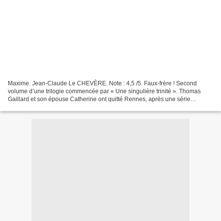
Maxime. Jean-Claude Le CHEVÈRE. Note : 4,5 /5. Faux-frère ! Second
volume d’une trilogie commencée par « Une singulière trinité ». Thomas
Gaillard et son épouse Catherine ont quitté Rennes, après une série
d'événements dramatiques. Depuis sept ans, ils...