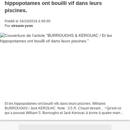
hippopotames ont bouilli vif dans leurs
piscines.
Publié le 16/10/2018 à 09:00
Par
eireann yvon
Et les hippopotames ont bouilli vifs dans leurs piscines. Williams
BURROUGHS / Jack KEROUAC. Note : 3,5 /5. Chaud devant… ! Qu'est-ce
qui a poussé William S. Burroughs et Jack Kerouac à écrire à quatre mains
ce texte qui ressemble à une farce de potache....