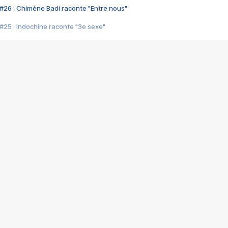
#26 : Chimène Badi raconte "Entre nous"
#25 : Indochine raconte "3e sexe"
#24 : Zaho raconte "C'est chelou"
#23 : Patrick Bruel raconte "Au café des délices"
#22 : Kyo raconte "Le chemin"
#21 : Nolwenn Leroy raconte "Cassé"
#20 : Patrick Hernandez raconte "Born to be alive"
#19 : Lorie raconte "Près de moi"
#18 : Michael Jones raconte "A nos actes manqués" (avec Jean-Jacque
#17 : Khaled raconte "Aïcha"
#16 : Corneille raconte "Parce qu'on vient de loin"
#15 : Indochine raconte "L'aventurier"