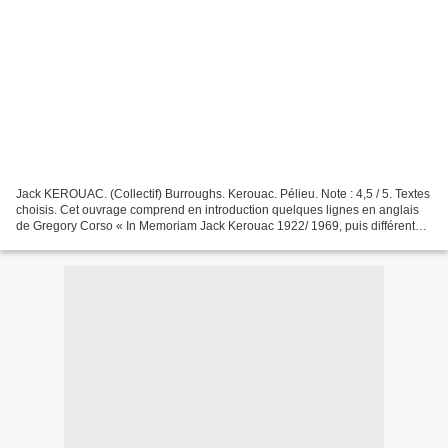
Jack KEROUAC. (Collectif) Burroughs. Kerouac. Pélieu. Note : 4,5 / 5. Textes
choisis. Cet ouvrage comprend en introduction quelques lignes en anglais
de Gregory Corso « In Memoriam Jack Kerouac 1922/ 1969, puis différents
chapitres signés William Burroughs,...