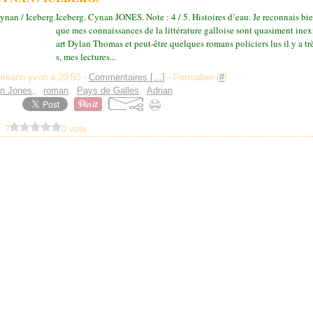
Iceberg. Cynan JONES. Note : 4 / 5. Histoires d’eau. Je reconnais bi
que mes connaissances de la littérature galloise sont quasiment inex
art Dylan Thomas et peut-être quelques romans policiers lus il y a t
s, mes lectures...
eireann yvon à 20:50 -
Commentaires [
…
]
- Permalien [
#
]
n Jones,
,
roman
,
Pays de Galles
,
Adrian
 ?
0 vote