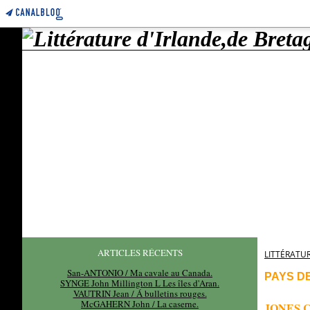
ARTICLES RÉCENTS
LITTÉRATUR
San-ANTONIO / Ma cavale au Canada.
PAYS D
SYNGE John Millington L Les îles d'Aran.
VAUTRIN Jean / Á bulletins rouges.
McGAHERN John / La caserne.
JONES C