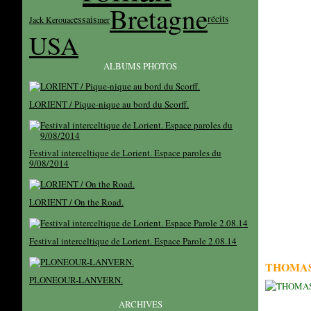
Bretagne
essais
récits
Jack Kerouac
mer
USA
ALBUMS PHOTOS
LORIENT / Pique-nique au bord du Scorff.
Festival interceltique de Lorient. Espace paroles du
9/08/2014
LORIENT / On the Road.
Festival interceltique de Lorient. Espace Parole 2.08.14
THOMAS
PLONEOUR-LANVERN.
ARCHIVES