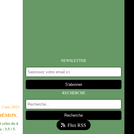
NEWSLETTER
RECHERCHE
3 mai 2023
DÉMON.
 celui du d
Flux RSS
: 3,5 / 5.