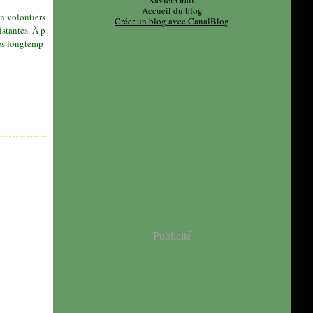
Xavier Grall.
Accueil du blog
en volontiers
Créer un blog avec CanalBlog
istantes. À p
rès longtemp
Publicité