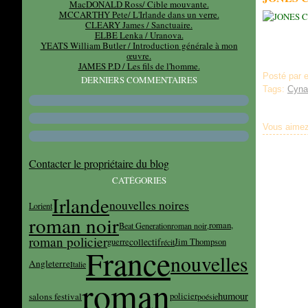
MacDONALD Ross/ Cible mouvante.
MCCARTHY Pete/ L'Irlande dans un verre.
CLEARY James / Sanctuaire.
ELBE Lenka / Uranova.
YEATS William Butler / Introduction générale à mon
œuvre.
JAMES P.D / Les fils de l'homme.
Posté par 
DERNIERS COMMENTAIRES
Tags:
Cyna
Vous aimez
Contacter le propriétaire du blog
CATÉGORIES
Irlande
nouvelles noires
Lorient
roman noir
roman,
Beat Generation
roman noir,
roman policier
collectif
guerre
Jim Thompson
récit
France
nouvelles
Angleterre
Italie
roman
humour
salons festival
policier
poésie