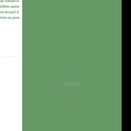
de tentative
célèbre auteu
son recueil d
rtiste en jeun
Publicité