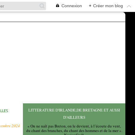
Connexion
+
Créer mon blog
LITTÉRATURE D'IRLANDE,DE BRETAGNE ET AUSSI
ALLES
D'AILLEURS
vembre 2024
« On ne naît pas Breton, on le devient, à l’écoute du vent,
du chant des branches, du chant des hommes et de la mer ».