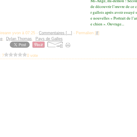
Mi-Ange, mi-démon ! Secon
de découvrir l’œuvre de ce 
r gallois après avoir essayé 
e nouvelles « Portrait de l’a
e chien ». Ouvrage...
eireann yvon à 07:25 -
Commentaires [
…
]
- Permalien [
#
]
ie
,
Dylan Thomas
,
Pays de Galles
 ?
0 vote