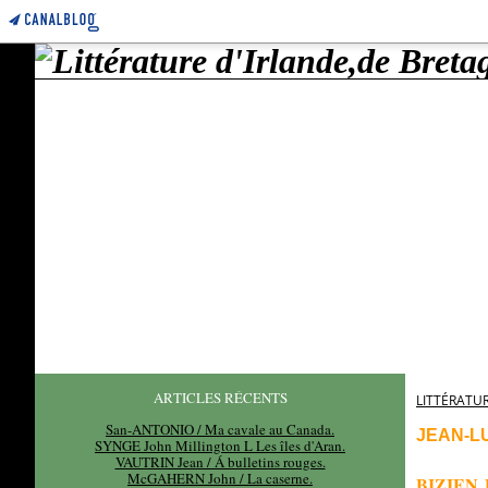
ARTICLES RÉCENTS
LITTÉRATUR
San-ANTONIO / Ma cavale au Canada.
JEAN-LU
SYNGE John Millington L Les îles d'Aran.
VAUTRIN Jean / Á bulletins rouges.
McGAHERN John / La caserne.
BIZIEN 