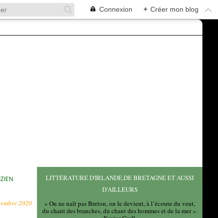
Connexion
+
Créer mon blog
LITTÉRATURE D'IRLANDE,DE BRETAGNE ET AUSSI
IZIEN
D'AILLEURS
cembre 2020
« On ne naît pas Breton, on le devient, à l’écoute du vent,
du chant des branches, du chant des hommes et de la mer ».