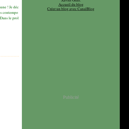
Xavier Grall.
Accueil du blog
aune ! Je déc
Créer un blog avec CanalBlog
rès contempo
 Dans le prol
Publicité