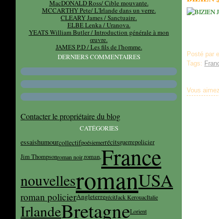
MacDONALD Ross/ Cible mouvante.
MCCARTHY Pete/ L'Irlande dans un verre.
CLEARY James / Sanctuaire.
ELBE Lenka / Uranova.
YEATS William Butler / Introduction générale à mon
œuvre.
JAMES P.D / Les fils de l'homme.
Posté par 
DERNIERS COMMENTAIRES
Tags:
Fran
Vous aimez
Contacter le propriétaire du blog
CATÉGORIES
essais
humour
collectif
récits
guerre
policier
poésie
mer
France
Jim Thompson
roman,
roman noir,
roman
USA
nouvelles
roman policier
Angleterre
récit
Jack Kerouac
Italie
Bretagne
Irlande
Lorient