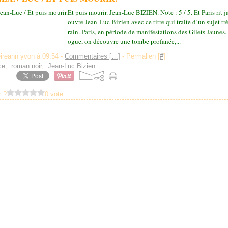
Et puis mourir. Jean-Luc BIZIEN. Note : 5 / 5. Et Paris rit j
ouvre Jean-Luc Bizien avec ce titre qui traite d’un sujet t
rain. Paris, en période de manifestations des Gilets Jaunes.
ogue, on découvre une tombe profanée,...
eireann yvon à 09:54 -
Commentaires [
…
]
- Permalien [
#
]
ce
,
roman noir
,
Jean-Luc Bizien
 ?
0 vote