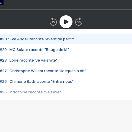
#30 : Eve Angeli raconte "Avant de partir"
#29 : MC Solaar raconte "Bouge de là"
28 : Lorie raconte "Je vais vite"
#27 : Christophe Willem raconte "Jacques a dit"
#26 : Chimène Badi raconte "Entre nous"
#25 : Indochine raconte "3e sexe"
#24 : Zaho raconte "C'est chelou"
#23 : Patrick Bruel raconte "Au café des délices"
#22 : Kyo raconte "Le chemin"