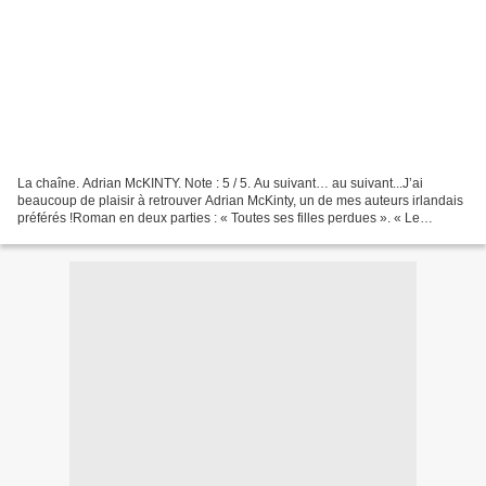
La chaîne. Adrian McKINTY. Note : 5 / 5. Au suivant… au suivant...J’ai
beaucoup de plaisir à retrouver Adrian McKinty, un de mes auteurs irlandais
préférés !Roman en deux parties : « Toutes ses filles perdues ». « Le
monstre du labyrinthe ».Nous sommes...