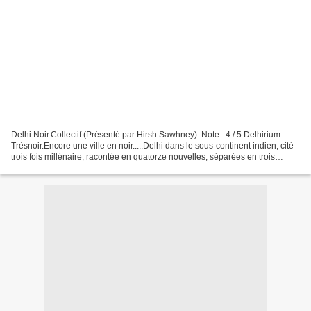
Delhi Noir.Collectif (Présenté par Hirsh Sawhney). Note : 4 / 5.Delhirium
Trèsnoir.Encore une ville en noir.....Delhi dans le sous-continent indien, cité
trois fois millénaire, racontée en quatorze nouvelles, séparées en trois
parties dont les noms sont...