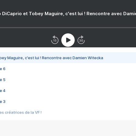
 DiCaprio et Tobey Maguire, c'est lui ! Rencontre avec Dam
bey Maguire, c'est lui ! Rencontre avec Damien Witecka
e 6
e 5
e 4
e 3
s créatrices de la VF !
e 2
e 1