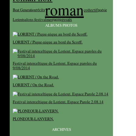
roman
récits
collectif
Beat Generation
poésie
essais
salons festival
guerre
Lorient
mer
ALBUMS PHOTOS
LORIENT / Pique-nique au bord du Scorff.
Festival interceltique de Lorient. Espace paroles du
9/08/2014
LORIENT / On the Road.
Festival interceltique de Lorient. Espace Parole 2.08.14
PLONEOUR-LANVERN.
ARCHIVES