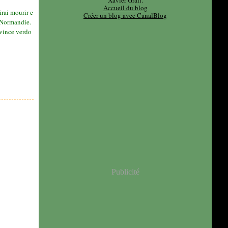
Xavier Grall.
Accueil du blog
irai mourir e
Créer un blog avec CanalBlog
 Normandie.
ovince verdo
Publicité