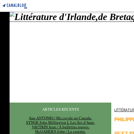
ARTICLES RÉCENTS
LITTÉRATUR
San-ANTONIO / Ma cavale au Canada.
PHILIP
SYNGE John Millington L Les îles d'Aran.
VAUTRIN Jean / Á bulletins rouges.
McGAHERN John / La caserne.
HUET PH