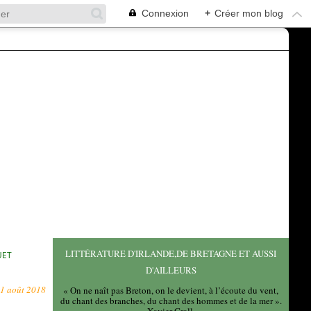
Connexion
+
Créer mon blog
LITTÉRATURE D'IRLANDE,DE BRETAGNE ET AUSSI
UET
D'AILLEURS
1 août 2018
« On ne naît pas Breton, on le devient, à l’écoute du vent,
du chant des branches, du chant des hommes et de la mer ».