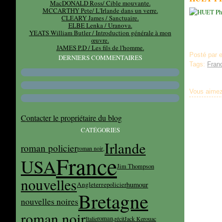
MacDONALD Ross/ Cible mouvante.
MCCARTHY Pete/ L'Irlande dans un verre.
CLEARY James / Sanctuaire.
ELBE Lenka / Uranova.
YEATS William Butler / Introduction générale à mon
œuvre.
JAMES P.D / Les fils de l'homme.
Posté par 
DERNIERS COMMENTAIRES
Tags:
Fran
Vous aimez
Contacter le propriétaire du blog
CATÉGORIES
Irlande
roman policier
roman noir,
France
USA
Jim Thompson
nouvelles
humour
Angleterre
policier
Bretagne
nouvelles noires
roman noir
roman,
Italie
récit
Jack Kerouac