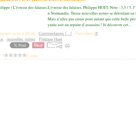
L’ivresse des falaises. Philippe HUET. Note : 3,5 / 5. J’
n Normandie. Treize nouvelles noires se déroulant en
Mais n’allez pas croire pour autant que cette belle pr
yante soit un repaire d’assassins ! Je découvre cet...
eireann yvon à 09:04 -
Commentaires [
…
]
- Permalien [
#
]
ce
,
nouvelles noires
,
Philippe Huet
 ?
0 vote