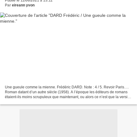
Publié le 11/06/2021 à 15:11
Par
eireann yvon
Une gueule comme la mienne. Frédéric DARD. Note : 4 / 5. Revoir Paris….
Roman datant d’un autre siècle (1958). A l’époque les éditeurs de romans
étaient-ils moins scrupuleux que maintenant, ou alors ce n’est que la version
que je lis qui a ce défaut ?...