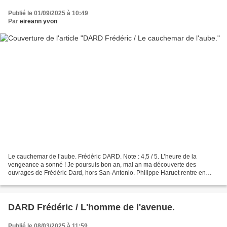
Publié le 01/09/2025 à 10:49
Par
eireann yvon
Le cauchemar de l’aube. Frédéric DARD. Note : 4,5 / 5. L’heure de la
vengeance a sonné ! Je poursuis bon an, mal an ma découverte des
ouvrages de Frédéric Dard, hors San-Antonio. Philippe Haruet rentre en
France après avoir passé quelques années en Afrique...
DARD Frédéric / L'homme de l'avenue.
Publié le 08/03/2025 à 11:59