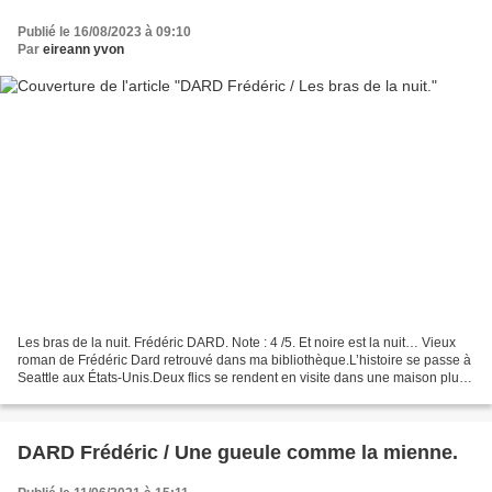
Publié le 16/08/2023 à 09:10
Par
eireann yvon
Les bras de la nuit. Frédéric DARD. Note : 4 /5. Et noire est la nuit… Vieux
roman de Frédéric Dard retrouvé dans ma bibliothèque.L’histoire se passe à
Seattle aux États-Unis.Deux flics se rendent en visite dans une maison plutôt
quelconque, le premier...
DARD Frédéric / Une gueule comme la mienne.