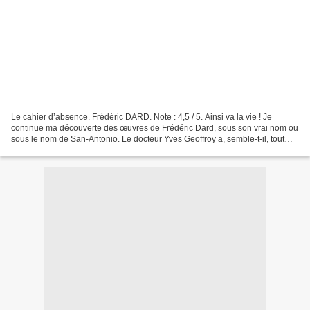
Le cahier d’absence. Frédéric DARD. Note : 4,5 / 5. Ainsi va la vie ! Je
continue ma découverte des œuvres de Frédéric Dard, sous son vrai nom ou
sous le nom de San-Antonio. Le docteur Yves Geoffroy a, semble-t-il, tout
pour être heureux, un statut de...