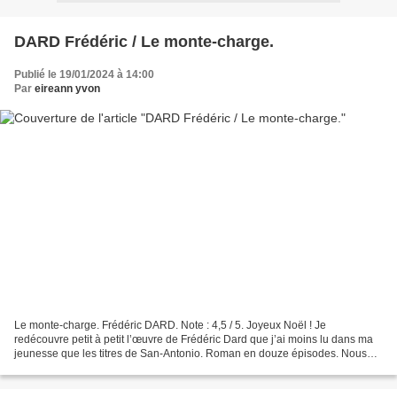
DARD Frédéric / Le monte-charge.
Publié le 19/01/2024 à 14:00
Par
eireann yvon
Le monte-charge. Frédéric DARD. Note : 4,5 / 5. Joyeux Noël ! Je
redécouvre petit à petit l’œuvre de Frédéric Dard que j’ai moins lu dans ma
jeunesse que les titres de San-Antonio. Roman en douze épisodes. Nous
sommes dans la nuit de Noël, un homme, Albert...