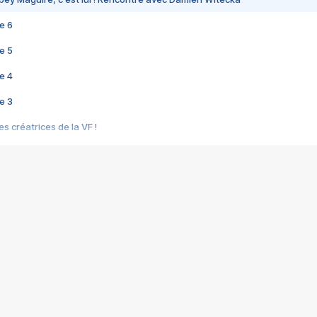
e 6
e 5
e 4
e 3
s créatrices de la VF !
e 2
e 1
e Mektoub My Love arrive enfin ! Rencontre avec Shaïn Boumedine et Sal
i : après Toni en famille
elle réalise le bouleversant Dites lui que je l'aime
ais ! Rencontre autour de Vie privée de Rebecca Zlotowski
 de Marguerite, Grave... Rencontre avec Ella Rumpf