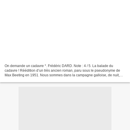
On demande un cadavre *. Frédéric DARD. Note : 4 / 5. La balade du
cadavre ! Réédition d’un très ancien roman, paru sous le pseudonyme de
Max Beeting en 1951. Nous sommes dans la campagne galloise, de nuit,
deux hommes ont une mission peu ragoûtante à...