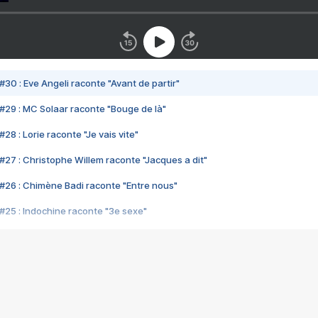
#30 : Eve Angeli raconte "Avant de partir"
#29 : MC Solaar raconte "Bouge de là"
28 : Lorie raconte "Je vais vite"
#27 : Christophe Willem raconte "Jacques a dit"
#26 : Chimène Badi raconte "Entre nous"
#25 : Indochine raconte "3e sexe"
#24 : Zaho raconte "C'est chelou"
#23 : Patrick Bruel raconte "Au café des délices"
#22 : Kyo raconte "Le chemin"
#21 : Nolwenn Leroy raconte "Cassé"