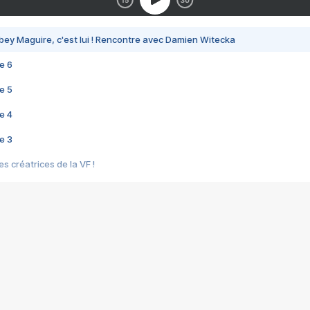
bey Maguire, c'est lui ! Rencontre avec Damien Witecka
e 6
e 5
e 4
e 3
s créatrices de la VF !
e 2
e 1
e Mektoub My Love arrive enfin ! Rencontre avec Shaïn Boumedine et Sal
i : après Toni en famille
elle réalise le bouleversant Dites lui que je l'aime