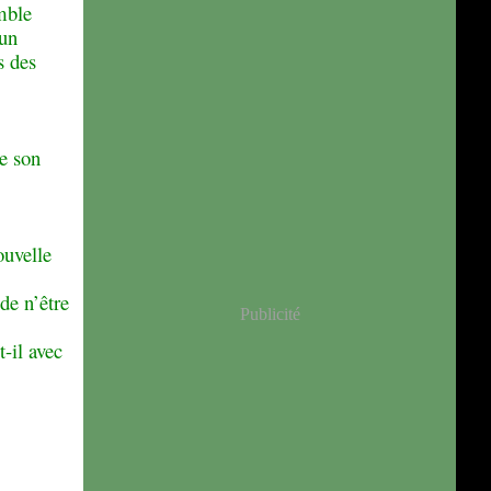
mble
 un
s des
ue son
ouvelle
de n’être
Publicité
-il avec