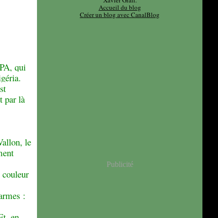
Xavier Grall.
Accueil du blog
Créer un blog avec CanalBlog
GPA, qui
géria.
st
t par là
allon, le
ment
Publicité
 couleur
armes :
Et, en