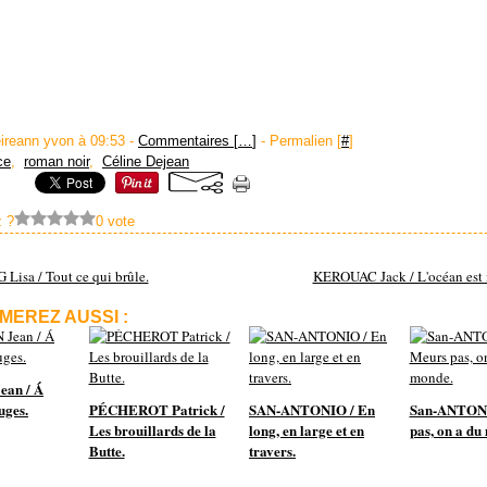
eireann yvon à 09:53 -
Commentaires [
…
]
- Permalien [
#
]
ce
,
roman noir
,
Céline Dejean
 ?
0 vote
isa / Tout ce qui brûle.
KEROUAC Jack / L'océan est 
MEREZ AUSSI :
ean / Á
uges.
PÉCHEROT Patrick /
SAN-ANTONIO / En
San-ANTON
Les brouillards de la
long, en large et en
pas, on a du
Butte.
travers.