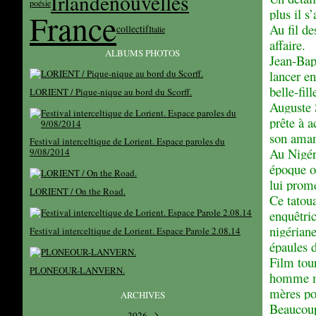
Irlande
nouvelles
poésie
plus il s
France
Au fil de
collectif
Italie
affaire.
ALBUMS PHOTOS
Jean-Bap
lancer en
belle-fil
LORIENT / Pique-nique au bord du Scorff.
Auguste S
prête à a
son aman
Festival interceltique de Lorient. Espace paroles du
Au Nigér
9/08/2014
époque o
lui prome
LORIENT / On the Road.
Ce tatoua
enquêtri
nigérian
Festival interceltique de Lorient. Espace Parole 2.08.14
épaules 
Film tour
PLONEOUR-LANVERN.
homme my
mères po
ARCHIVES
Beaucoup
2026