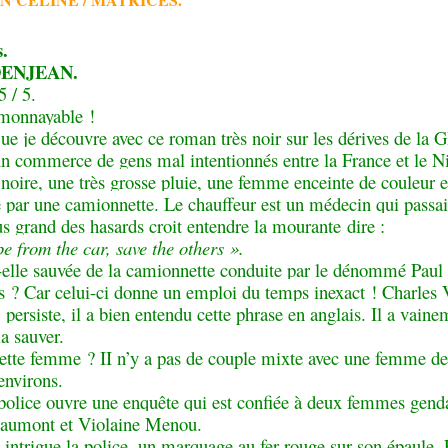
s
.
 DENJEAN.
5 / 5.
 monnayable !
ue je découvre avec ce roman très noir sur les dérives de la 
un commerce de gens mal intentionnés entre la France et le Ni
noire, une très grosse pluie, une femme enceinte de couleur e
e par une camionnette. Le chauffeur e
s
t un médecin qui passai
us grand des hasards croit entendre la mourante dire :
e from the car, save the others ».
t-elle sauvée de la camionnette conduite par le dénommé Paul
 ? Car celui-ci donne un emploi du temps inexact ! Charles V
persiste, il a bien entendu cette phrase en anglais. Il a vaine
la sauver.
cette femme ? II n’y a pas de couple mixte avec une femme de
environs.
 police ouvre une enquête qui est confiée à deux femmes gend
aumont et Violaine Menou.
 intrigue la police, un marquage au fer rouge sur son épaule. 