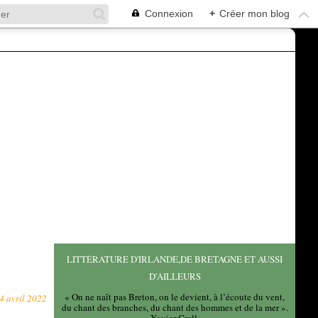
Connexion
+
Créer mon blog
LITTÉRATURE D'IRLANDE,DE BRETAGNE ET AUSSI
D'AILLEURS
« On ne naît pas Breton, on le devient, à l’écoute du vent,
4 avril 2022
du chant des branches, du chant des hommes et de la mer ».