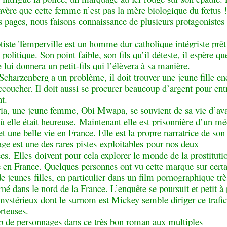
’avère que cette femme n’est pas la mère biologique du fœtus !
s pages, nous faisons connaissance de plusieurs protagonistes 
tiste Temperville est un homme dur catholique intégriste prêt
 politique. Son point faible, son fils qu’il déteste, il espère qu
le lui donnera un petit-fils qui l’élèvera à sa manière.
charzenberg a un problème, il doit trouver une jeune fille en
ccoucher. Il doit aussi se procurer beaucoup d’argent pour ent
t.
ia, une jeune femme, Obi Mwapa, se souvient de sa vie d’ava
ù elle était heureuse.
M
aintenant elle est prisonnière d’un m
t une belle vie en France. Elle est la propre narratrice de son 
ge est une des ra
r
es piste
s
exploitable
s
pour nos deux
ces.
E
lle
s
doi
ven
t pour cela explorer le monde de la prostituti
e en France. Quelques personnes ont vu cette marque sur cert
de jeune
s
fille
s
, en particulier dans un film pornographique trè
né dans le nord de la France. L’enquête se poursuit et petit à 
stérieux dont le surnom est Mickey semble diriger ce trafic
rteuses.
 de personnages dans ce très bon roman aux multiples