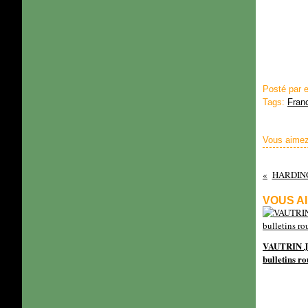
Posté par 
Tags:
Fran
Vous aimez
HARDING L
VOUS AI
VAUTRIN J
bulletins ro