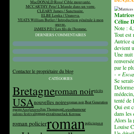
MacDONALD Ross/ Cible mouvante.
MCCARTHY Pete/ L'Irlande dans un verre.
CLEARY James / Sanctuaire.
Matrice
ELBE Lenka / Uranova.
YEATS William Butler / Introduction générale à mon
Céline
œuvre.
Note : 4,
JAMES P.D / Les fils de l'homme.
Tout est
DERNIERS COMMENTAIRES
Autrice q
devient 
Une nuit 
renversé
par le pl
Contacter le propriétaire du blog
- « Escap
CATÉGORIES
S
e serai
Bretagne
Delormes
roman noir
récits
médecin, 
USA
tenté de 
nouvelles noires
roman noir,
Beat Generation
Qui est 
humour
Angleterre
guerre
Jim Thompson
Lorient
dans les 
essais
salons festival
roman,
mer
Jack Kerouac
roman
Alors la
roman policier
policier
récit
Louise C
Un détail