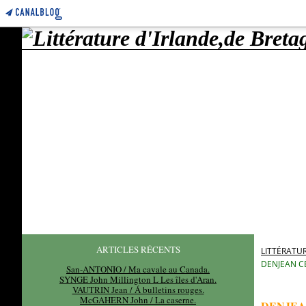
ARTICLES RÉCENTS
LITTÉRATUR
DENJEAN CÉ
San-ANTONIO / Ma cavale au Canada.
SYNGE John Millington L Les îles d'Aran.
VAUTRIN Jean / Á bulletins rouges.
McGAHERN John / La caserne.
DENJEA