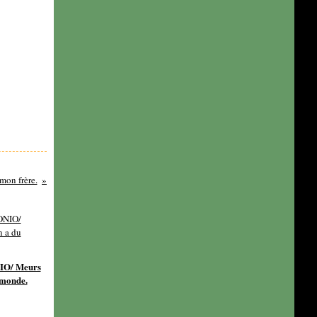
mon frère.
IO/ Meurs
 monde.