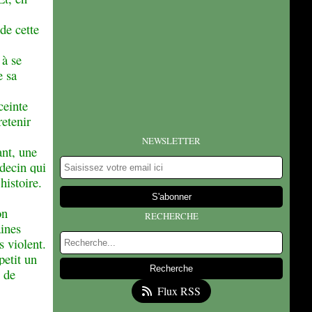
de cette
 à se
e sa
ceinte
retenir
NEWSLETTER
nt, une
édecin qui
histoire.
on
RECHERCHE
aines
s violent.
petit un
 de
Flux RSS