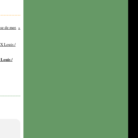
se de mer.
ouis /