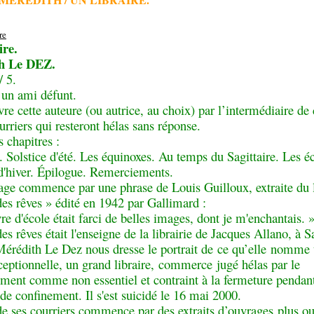
ire.
h Le DEZ.
/ 5.
 un ami défunt.
re cette auteure (ou autrice, au choix) par l’intermédiaire de 
rriers qui resteront hélas sans réponse.
s chapitres :
 Solstice d'été. Les équinoxes. Au temps du Sagittaire. Les éc
 d'hiver. Épilogue. Remerciements.
age commence par une phrase de Louis Guilloux, extraite du 
des rêves » édité en 1942 par Gallimard :
e d'école était farci de belles images, dont je m'enchantais. 
es rêves était l'enseigne de la librairie de Jacques Allano, à S
Mérédith Le Dez nous dresse le portrait de ce qu’elle nomme
ceptionnelle, un grand libraire, commerce jugé hélas par le
ment comme non essentiel et contraint à la fermeture pendant
de confinement. Il s'est suicidé le 16 mai 2000.
e ses courriers commence par des extraits d’ouvrages plus o