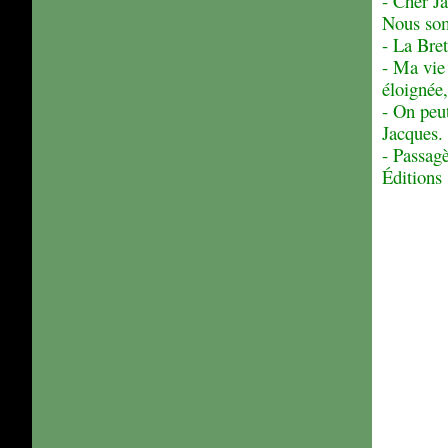
- Cher J
Janvier
(16)
Nous somm
- La Bre
- Ma vie 
éloignée,
- On peut
Jacques.
- Passagè
Éditions 