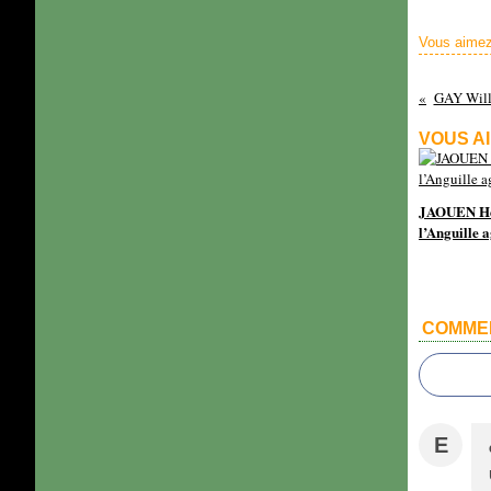
Vous aimez
GAY Willi
VOUS AI
JAOUEN He
l’Anguille a
COMME
E