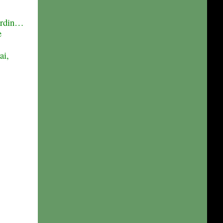
jardin…
e
ai,