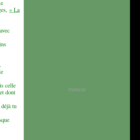
me
ges,
« La
 avec
ins
.
le
s celle
Publicité
et dont
 déjà tu
isque