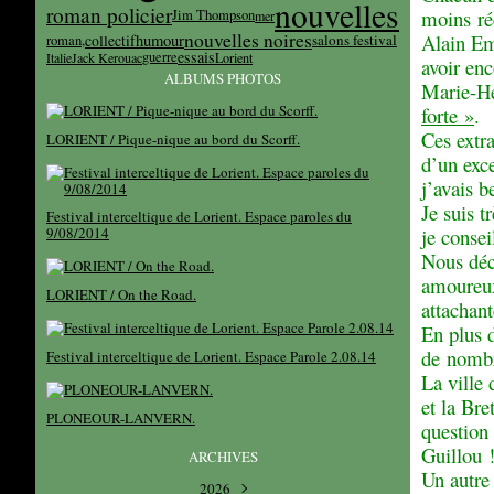
nouvelles
roman policier
moins réc
Jim Thompson
mer
nouvelles noires
Alain Em
humour
collectif
salons festival
roman,
essais
guerre
Italie
Jack Kerouac
Lorient
avoir enc
ALBUMS PHOTOS
Marie-Hé
forte »
.
Ces extr
LORIENT / Pique-nique au bord du Scorff.
d’un exce
j’avais b
Je suis t
Festival interceltique de Lorient. Espace paroles du
9/08/2014
je consei
Nous déc
amoureux
LORIENT / On the Road.
attachant
En plus d
de nombr
Festival interceltique de Lorient. Espace Parole 2.08.14
La ville 
et la Bre
PLONEOUR-LANVERN.
question 
Guillou 
ARCHIVES
Un autre 
2026