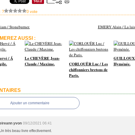
 ?
0 vote
am / Stoneburner.
EMERY Alain / La lais
MEREZ AUSSI :
rvé / Á
Le CHEVÈRE Jean-
GUILLOUX L
gile.
Claude / Maxime.
CORLOUËR Luc / Les
Hyménée.
chiffonniers bretons de
Paris.
NTAIRES
Ajouter un commentaire
eireann yvon
09/12/2021 06:41
Un très beau livre effectivement.