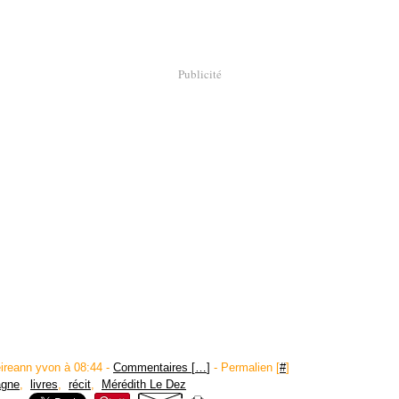
Publicité
eireann yvon à 08:44 -
Commentaires [
…
]
- Permalien [
#
]
agne
,
livres
,
récit
,
Mérédith Le Dez