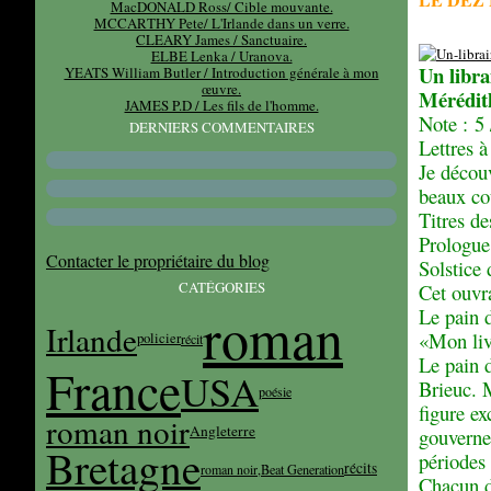
MacDONALD Ross/ Cible mouvante.
MCCARTHY Pete/ L'Irlande dans un verre.
CLEARY James / Sanctuaire.
ELBE Lenka / Uranova.
Un libra
YEATS William Butler / Introduction générale à mon
œuvre.
Mérédit
JAMES P.D / Les fils de l'homme.
Note : 5 
DERNIERS COMMENTAIRES
Lettres à
Je découv
beaux cou
Titres de
Prologue.
Contacter le propriétaire du blog
Solstice
CATÉGORIES
Cet ouvr
roman
Le pain 
Irlande
«Mon livr
policier
récit
Le pain d
France
USA
Brieuc. 
poésie
figure ex
roman noir
Angleterre
gouverne
Bretagne
périodes 
récits
roman noir,
Beat Generation
Chacun d