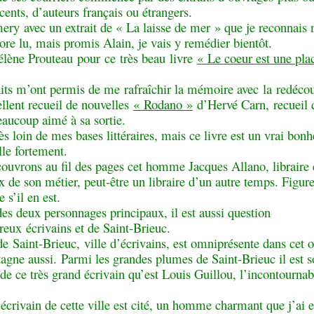
ents, d’auteurs français ou étrangers.
ery avec un extrait de « La laisse de mer » que je reconnais 
ore lu, mais promis Alain, je vais y remédier bientôt.
lène Prouteau pour ce très beau livre
« Le coeur est une pla
aits m’ont permis de me rafraîchir la mémoire avec la redéco
llent recueil de nouvelles
« Rodano »
d’Hervé Carn, recueil 
eaucoup aimé à sa sortie.
rès loin de mes bases littéraires, mais ce livre est un vrai bon
lle fortement.
ouvrons au fil des pages cet homme Jacques Allano, libraire é
 de son métier, peut-être un libraire d’un autre temps. Figur
e s’il en est.
es deux personnages principaux, il est aussi question
eux écrivains et de Saint-Brieuc.
de Saint-Brieuc, ville d’écrivains, est omniprésente dans cet 
tagne aussi. Parmi les grandes plumes de Saint-Brieuc il est 
de ce très grand écrivain qu’est Louis Guillou, l’incontourna
!
écrivain de cette ville est cité, un homme charmant que j’ai e