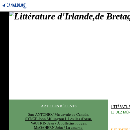
ARTICLES RÉCENTS
LITTÉRATUR
LE DEZ MÉR
San-ANTONIO / Ma cavale au Canada.
SYNGE John Millington L Les îles d'Aran.
VAUTRIN Jean / Á bulletins rouges.
McGAHERN John / La caserne.
LE DEZ 