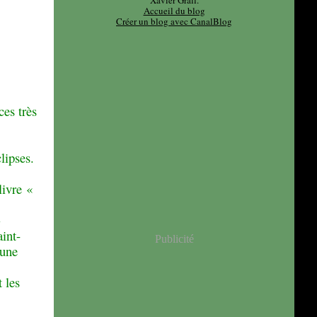
Xavier Grall.
Accueil du blog
Créer un blog avec CanalBlog
ces très
lipses.
livre «
»
aint-
Publicité
 une
 les
u