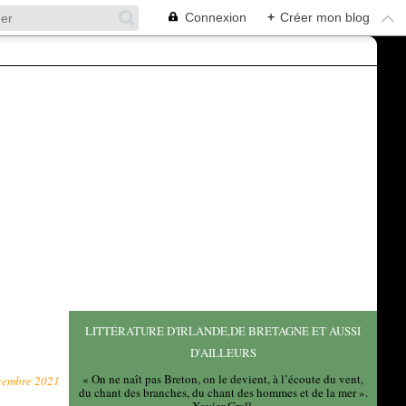
Connexion
+
Créer mon blog
LITTÉRATURE D'IRLANDE,DE BRETAGNE ET AUSSI
D'AILLEURS
« On ne naît pas Breton, on le devient, à l’écoute du vent,
cembre 2021
du chant des branches, du chant des hommes et de la mer ».