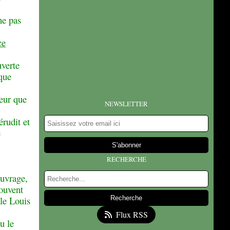
ne pas
ce
uverte
que
heur que
NEWSLETTER
rudit et
e
RECHERCHE
ouvrage,
souvent
ble Louis
Flux RSS
u le