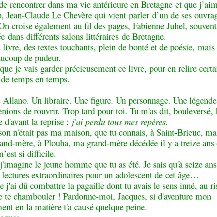
de rencontrer dans ma vie antérieure en Bretagne et que j’ai
, Jean-Claude Le Chevère qui vient parler d’un de ses ouvra
 On croise également au fil des pages, Fabienne Juhel, souvent
e dans différents salons littéraires de Bretagne.
livre, des textes touchants, plein de bonté et de poésie, mais
aucoup de pudeur.
que je vais garder précieusement ce livre, pour en relire certa
 de temps en temps.
s Allano. Un libraire. Une figure. Un personnage. Une légende
nions de rouvrir. Trop tard pour toi. Tu m'as dit, bouleversé, 
 d'avant la reprise :
j'ai perdu tous mes repères.
on n'était pas ma maison, que tu connais, à Saint-Brieuc, mai
and-mère, à Plouha, ma grand-mère décédée il y a treize ans 
’est si difficile.
 j'imagine le jeune homme que tu as été. Je sais qu'à seize ans
s lectures extraordinaires pour un adolescent de cet âge…
e j'ai dû combattre la pagaille dont tu avais le sens inné, au r
de te chambouler ! Pardonne-moi, Jacques, si d'aventure mon
ent en la matière t'a causé quelque peine.