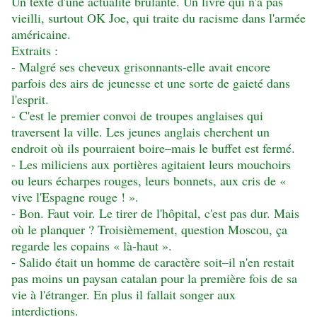
Un texte d'une actualité brûlante. Un livre qui n'a pas
vieilli, surtout OK Joe, qui traite du racisme dans l'armée
américaine.
Extraits :
- Malgré ses cheveux grisonnants-elle avait encore
parfois des airs de jeunesse et une sorte de gaieté dans
l'esprit.
- C'est le premier convoi de troupes anglaises qui
traversent la ville. Les jeunes anglais cherchent un
endroit où ils pourraient boire–mais le buffet est fermé.
- Les miliciens aux portières agitaient leurs mouchoirs
ou leurs écharpes rouges, leurs bonnets, aux cris de «
vive l'Espagne rouge ! ».
- Bon. Faut voir. Le tirer de l'hôpital, c'est pas dur. Mais
où le planquer ? Troisièmement, question Moscou, ça
regarde les copains « là-haut ».
- Salido était un homme de caractère soit–il n'en restait
pas moins un paysan catalan pour la première fois de sa
vie à l'étranger. En plus il fallait songer aux
interdictions.