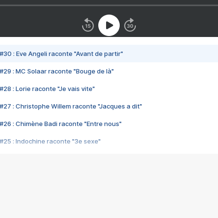
#30 : Eve Angeli raconte "Avant de partir"
#29 : MC Solaar raconte "Bouge de là"
28 : Lorie raconte "Je vais vite"
#27 : Christophe Willem raconte "Jacques a dit"
#26 : Chimène Badi raconte "Entre nous"
#25 : Indochine raconte "3e sexe"
#24 : Zaho raconte "C'est chelou"
#23 : Patrick Bruel raconte "Au café des délices"
#22 : Kyo raconte "Le chemin"
#21 : Nolwenn Leroy raconte "Cassé"