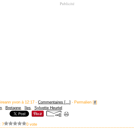
Publicité
eireann yvon à 12:17 -
Commentaires [
…
]
- Permalien [
#
]
n
,
Bretagne
,
îles
,
Sylvette Heurtel
 ?
0 vote