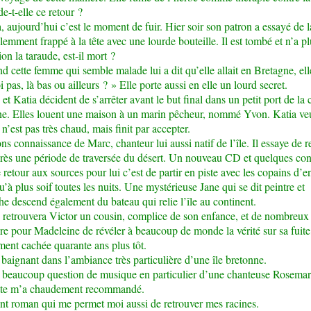
-t-elle ce retour ?
, aujourd’hui c’est le moment de fuir. Hier soir son patron a essayé de la
iolemment frappé à la tête avec une lourde bouteille. Il est tombé et n’a p
on la taraude, est-il mort ?
d cette femme qui semble malade lui a dit qu’elle allait en Bretagne, elle
pas, là bas ou ailleurs ? » Elle porte aussi en elle un lourd secret.
et Katia décident de s’arrêter avant le but final dans un petit port de la 
e. Elles louent une maison à un marin pêcheur, nommé Yvon. Katia veu
n’est pas très chaud, mais finit par accepter.
ns connaissance de Marc, chanteur lui aussi natif de l’île. Il essaye de r
près une période de traversée du désert. Un nouveau CD et quelques con
 retour aux sources pour lui c’est de partir en piste avec les copains d’e
u’à plus soif toutes les nuits. Une mystérieuse Jane qui se dit peintre et
e descend également du bateau qui relie l’île au continent.
retrouvera Victor un cousin, complice de son enfance, et de nombreux î
eure pour Madeleine de révéler à beaucoup de monde la vérité sur sa fuite,
ent cachée quarante ans plus tôt.
aignant dans l’ambiance très particulière d’une île bretonne.
si beaucoup question de musique en particulier d’une chanteuse Rosema
tte m’a chaudement recommandé.
nt roman qui me permet moi aussi de retrouver mes racines.