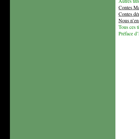
Autres titr
Janvier
(16)
Contes Ma
Contes dér
Nous n’en 
Tous ces t
Préface d