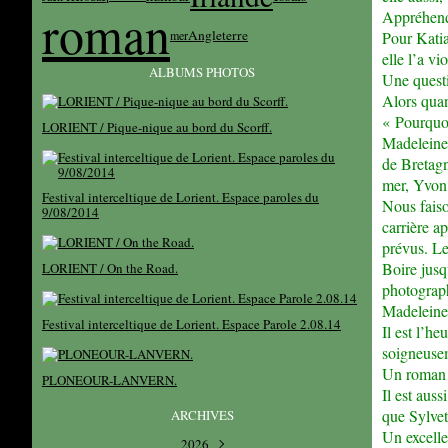
roman
Appréhende
Angleterre
mer
Pour Katia
elle l’a v
ALBUMS PHOTOS
Une questi
Alors quan
« Pourquoi 
LORIENT / Pique-nique au bord du Scorff.
Madeleine 
de Bretagn
mer, Yvon 
Festival interceltique de Lorient. Espace paroles du
Nous faiso
9/08/2014
carrière a
prévus. Le
Boire jusq
LORIENT / On the Road.
photograph
Madeleine 
Festival interceltique de Lorient. Espace Parole 2.08.14
Il est l’h
soigneusem
Un roman b
PLONEOUR-LANVERN.
Il est aus
que Sylve
ARCHIVES
Un excelle
2026