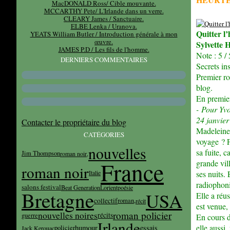
MacDONALD Ross/ Cible mouvante.
MCCARTHY Pete/ L'Irlande dans un verre.
CLEARY James / Sanctuaire.
ELBE Lenka / Uranova.
Quitter l’
YEATS William Butler / Introduction générale à mon
œuvre.
Sylvette
JAMES P.D / Les fils de l'homme.
Note : 5 / 
DERNIERS COMMENTAIRES
Secrets ins
Premier ro
blog.
En premier 
- Pour Yvo
24 janvier
Contacter le propriétaire du blog
Madeleine 
CATÉGORIES
voyage ? F
nouvelles
sa fuite, c
Jim Thompson
roman noir,
France
grande vill
roman noir
Italie
ses nuits.
radiophoni
salons festival
Beat Generation
Lorient
poésie
Bretagne
USA
Elle a réu
collectif
roman,
récit
est venue,
roman policier
nouvelles noires
récits
guerre
En cours d
Irlande
elle aussi
humour
essais
policier
Jack Kerouac