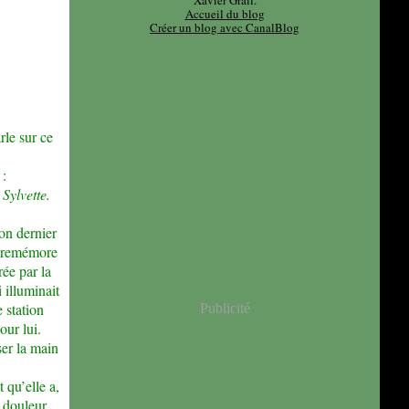
Xavier Grall.
Accueil du blog
Créer un blog avec CanalBlog
rle sur ce
 :
 Sylvette.
son dernier
e remémore
rée par la
i illuminait
 station
Publicité
our lui.
ser la main
 qu’elle a,
 douleur.