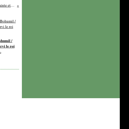
DELORME Wendy / La Mère, la Sainte et la Putain.
umil /
rvi le roi
.