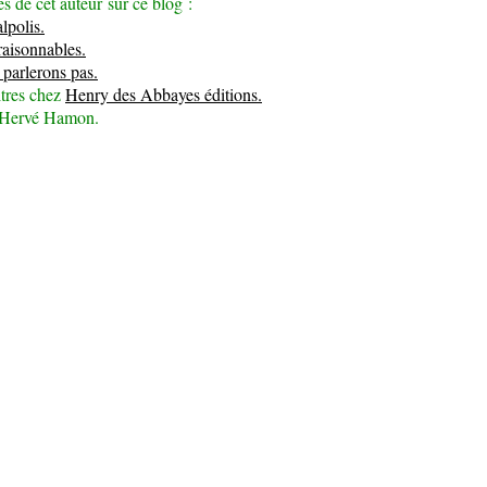
es de cet auteur sur ce blog :
lpolis.
aisonnables.
parlerons pas.
itres chez
Henry des Abbayes éditions.
’Hervé Hamon.