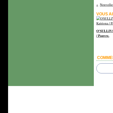
VOUS AI
O'SULLIVA
/ Pauvre.
COMME