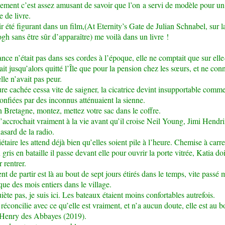
ement c’est assez amusant de savoir que l’on a servi de modèle pour un
 de livre.
r été figurant dans un film,(At Eternity’s Gate de Julian Schnabel, sur la
h sans être sûr d’apparaître) me voilà dans un livre !
ance n’était pas dans ses cordes à l’époque, elle ne comptait que sur el
ait jusqu’alors quitté l’Île que pour la pension chez les sœurs, et ne conn
lle n’avait pas peur.
ure cachée cessa vite de saigner, la cicatrice devint insupportable comme
onfiées par des inconnus atténuaient la sienne.
en Bretagne, montez, mettez votre sac dans le coffre.
l’accrochait vraiment à la vie avant qu’il croise Neil Young, Jimi Hendri
asard de la radio.
iétaire les attend déjà bien qu’elles soient pile à l’heure. Chemise à carr
gris en bataille il passe devant elle pour ouvrir la porte vitrée, Katia doi
r rentrer.
t de partir est là au bout de sept jours étirés dans le temps, vite passé 
ue des mois entiers dans le village.
iète pas, je suis ici. Les bateaux étaient moins confortables autrefois.
 réconcilie avec ce qu’elle est vraiment, et n’a aucun doute, elle est au b
: Henry des Abbayes (2019).