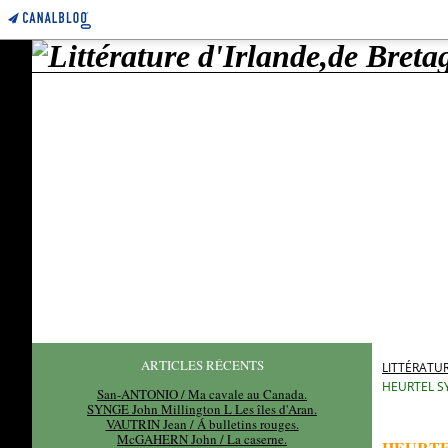
ARTICLES RÉCENTS
LITTÉRATUR
HEURTEL SY
San-ANTONIO / Ma cavale au Canada.
SYNGE John Millington L Les îles d'Aran.
VAUTRIN Jean / Á bulletins rouges.
McGAHERN John / La caserne.
HEURTE