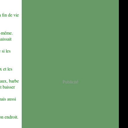
 fin de vie
le-même.
aissait
 si les
x et les
eaux, barbe
Publicité
t baisser
mais aussi
on endroit.