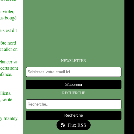
 violer,
lus bougé.
 s’est dit
côte nord
t aller en
NEWSLETTER
elancer sa
certs sont
nfance.
liens.
RECHERCHE
 vérité
ry Stanley
Flux RSS