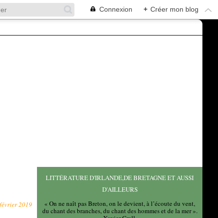
Connexion
+
Créer mon blog
LITTÉRATURE D'IRLANDE,DE BRETAGNE ET AUSSI
D'AILLEURS
« On ne naît pas Breton, on le devient, à l’écoute du vent,
février 2019
du chant des branches, du chant des hommes et de la mer ».