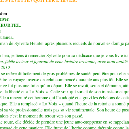
hiver.
 HEURTEL.
5.
ulaires..
man de Sylvette Heurtel après plusieurs recueils de nouvelles dont je pa
lieu, je tiens à remercier Sylvette pour sa dédicace que je vous livre ici
n, fidèle lecteur et figurant de cette histoire bretonne, avec mon amitié.
 2019.
se relève difficilement de gros problèmes de santé, peut-être pour elle 
aire le voyage inverse de celui commencé quarante ans plus tôt. Elle s
ar ce fut plus une fuite qu’un départ. Elle se revoit, seule et démunie, atti
e, la liberté et « La Voix ». Cette voix qui sortait de son transistor et qu
 Elle a rencontré cet homme qui l’a adopté et a gravi les échelons de cette
que. Elle a remplacé « La Voix » quand l’heure de la retraite a sonné p
ssi sa vie professionnelle mais pas sa vie sentimentale. Son heure de pas
 alors c'est le moment du retour vers son passé.
e route, elle décide de prendre une jeune auto-stoppeuse en se rappelant
, voyagé de cette manière. Elle fume de l’herbe comme thérapie contre la