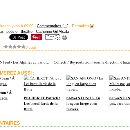
eireann yvon à 09:00 -
Commentaires [
…
]
- Permalien [
#
]
ce
,
poèsie
,
théâtre
,
Catherine Gil Alcala
 ?
0 vote
OBERSON Fred / Les Alpilles au pas de l'âne.
MEREZ AUSSI :
ean / Á
uges.
PÉCHEROT Patrick /
SAN-ANTONIO / En
San-ANTON
Les brouillards de la
long, en large et en
pas, on a du
Butte.
travers.
NTAIRES