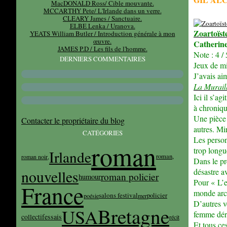
MacDONALD Ross/ Cible mouvante.
MCCARTHY Pete/ L'Irlande dans un verre.
CLEARY James / Sanctuaire.
ELBE Lenka / Uranova.
Zoartoïste
YEATS William Butler / Introduction générale à mon
œuvre.
Catheri
JAMES P.D / Les fils de l'homme.
Note : 4 / 
DERNIERS COMMENTAIRES
Jeux de mi
J’avais ai
La Murail
Ici il s’ag
à chroniqu
Une pièce 
Contacter le propriétaire du blog
autres. Mi
CATÉGORIES
Les person
roman
trop longu
Irlande
roman,
roman noir,
Dans le pre
désastre a
nouvelles
roman policier
humour
Pour « L’e
France
monde arc
salons festival
policier
poésie
mer
D’autres v
Bretagne
USA
femme déra
essais
collectif
récit
Et tous ce