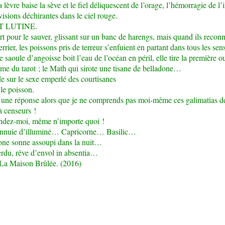
 lèvre baise la sève et le fiel déliquescent de l’orage, l’hémorragie de l
visions déchirantes dans le ciel rouge.
T LUTINE.
rt pour le sauver, glissant sur un banc de harengs, mais quand ils reconn
errier, les poissons pris de terreur s’enfuient en partant dans tous les sen
 saoule d’angoisse boit l’eau de l’océan en péril, elle tire la première ou
ame du tarot ; le Math qui sirote une tisane de belladone…
ède sur le sexe emperlé des courtisanes
le poisson.
 une réponse alors que je ne comprends pas moi-même ces galimatias d
à censeurs !
ndez-moi, même n’importe quoi !
ennuie d’illuminé… Capricorne… Basilic…
one sonne assoupi dans la nuit…
rdu, rêve d’envol in absentia…
 La Maison Brûlée. (2016)