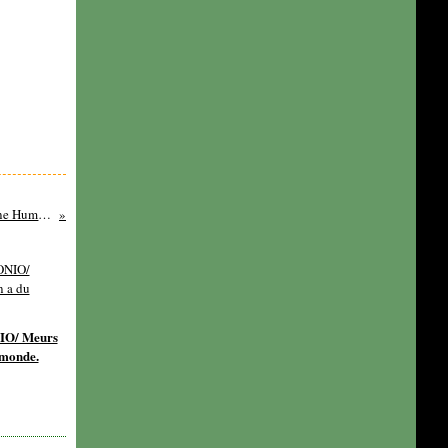
Collectif/ Beyrouth noir (sous la direction d'Imane Humaydane)
IO/ Meurs
 monde.