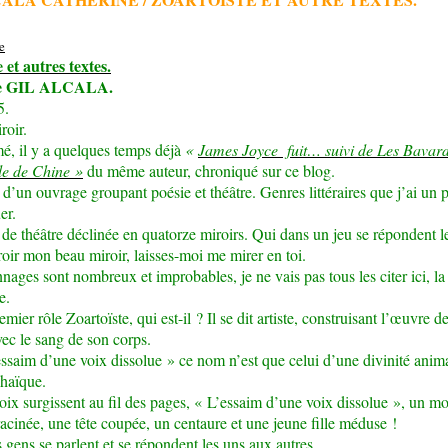
 et autres textes.
ne GIL ALCALA.
5.
roir.
mé, il y a quelques temps déjà
«
James Joyce fuit… suivi de Les Bavard
le de Chine »
du même auteur, chroniqué sur ce blog.
it d’un ouvrage groupant poésie et théâtre. Genres littéraires que j’ai un
er.
de théâtre déclinée en quatorze miroirs. Qui dans un jeu se répondent le
roir mon beau miroir, laisses-moi me mirer en toi.
nages sont nombreux et improbables, je ne vais pas tous les citer ici, la l
e.
mier rôle Zoartoïste, qui est-il ? Il se dit artiste, construisant l’œuvre d
vec le sang de son corps.
ssaim d’une voix dissolue » ce nom n’est que celui d’une divinité anim
haïque.
oix surgissent au fil des pages, « L’essaim d’une voix dissolue », un mo
cinée, une tête coupée, un centaure et une jeune fille méduse !
s gens se parlent et se répondent les uns aux autres.