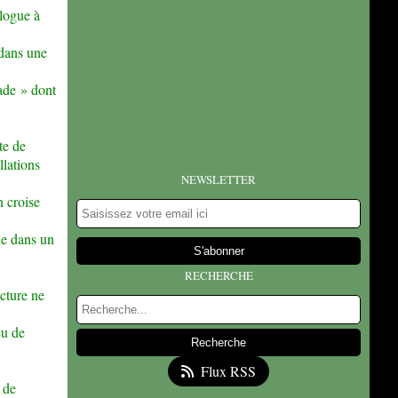
alogue à
 dans une
ade » dont
te de
llations
NEWSLETTER
 croise
ne dans un
RECHERCHE
cture ne
eu de
Flux RSS
e de