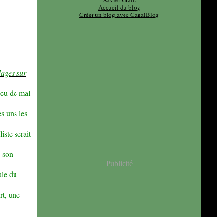
Xavier Grall.
Accueil du blog
Créer un blog avec CanalBlog
ages sur
 peu de mal
s uns les
iste serait
e son
Publicité
ale du
rt, une