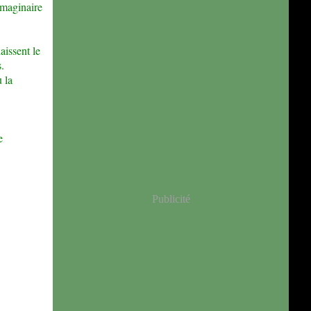
’imaginaire
aissent le
s.
 la
e
Publicité