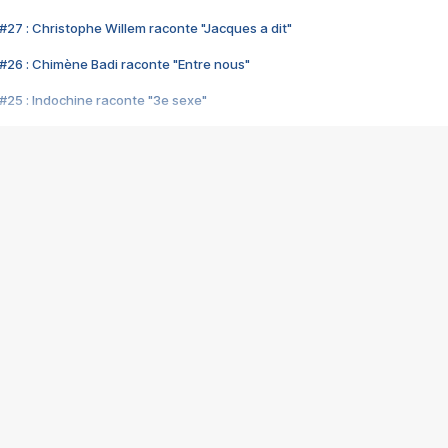
#27 : Christophe Willem raconte "Jacques a dit"
#26 : Chimène Badi raconte "Entre nous"
#25 : Indochine raconte "3e sexe"
#24 : Zaho raconte "C'est chelou"
#23 : Patrick Bruel raconte "Au café des délices"
#22 : Kyo raconte "Le chemin"
#21 : Nolwenn Leroy raconte "Cassé"
#20 : Patrick Hernandez raconte "Born to be alive"
#19 : Lorie raconte "Près de moi"
#18 : Michael Jones raconte "A nos actes manqués" (avec Jean-Jacque
#17 : Khaled raconte "Aïcha"
#16 : Corneille raconte "Parce qu'on vient de loin"