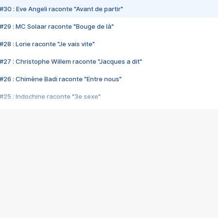
#30 : Eve Angeli raconte "Avant de partir"
#29 : MC Solaar raconte "Bouge de là"
28 : Lorie raconte "Je vais vite"
#27 : Christophe Willem raconte "Jacques a dit"
#26 : Chimène Badi raconte "Entre nous"
#25 : Indochine raconte "3e sexe"
#24 : Zaho raconte "C'est chelou"
#23 : Patrick Bruel raconte "Au café des délices"
#22 : Kyo raconte "Le chemin"
#21 : Nolwenn Leroy raconte "Cassé"
#20 : Patrick Hernandez raconte "Born to be alive"
#19 : Lorie raconte "Près de moi"