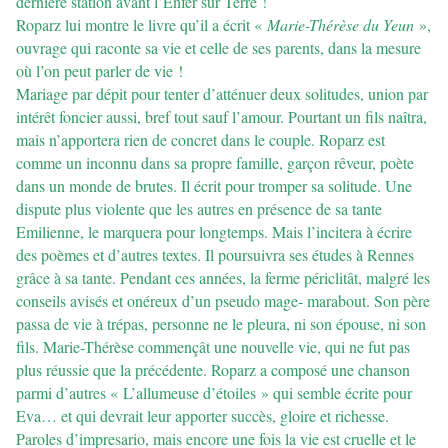
dernière station avant l’Enfer sur Terre !
Roparz lui montre le livre qu’il a écrit «
Marie-Thérèse du Yeun
»,
ouvrage qui raconte sa vie et celle de ses parents, dans la mesure
où l’on peut parler de vie !
Mariage par dépit pour tenter d’atténuer deux solitudes, union par
intérêt foncier aussi, bref tout sauf l’amour. Pourtant un fils naîtra,
mais n’apportera rien de concret dans le couple. Roparz est
comme un inconnu dans sa propre famille, garçon rêveur, poète
dans un monde de brutes. Il écrit pour tromper sa solitude. Une
dispute plus violente que les autres en présence de sa tante
Emilienne, le marquera pour longtemps. Mais l’incitera à écrire
des poèmes et d’autres textes. Il poursuivra ses études à Rennes
grâce à sa tante. Pendant ces années, la ferme périclitât, malgré les
conseils avisés et onéreux d’un pseudo mage- marabout. Son père
passa de vie à trépas, personne ne le pleura, ni son épouse, ni son
fils. Marie-Thérèse commençât une nouvelle vie, qui ne fut pas
plus réussie que la précédente. Roparz a composé une chanson
parmi d’autres « L’allumeuse d’étoiles » qui semble écrite pour
Eva… et qui devrait leur apporter succès, gloire et richesse.
Paroles d’impresario, mais encore une fois la vie est cruelle et le