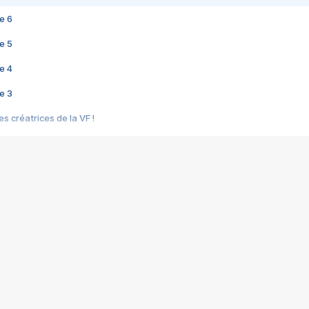
e 6
e 5
e 4
e 3
s créatrices de la VF !
e 2
e 1
e Mektoub My Love arrive enfin ! Rencontre avec Shaïn Boumedine et Sal
i : après Toni en famille
elle réalise le bouleversant Dites lui que je l'aime
ais ! Rencontre autour de Vie privée de Rebecca Zlotowski
 de Marguerite, Grave... Rencontre avec Ella Rumpf