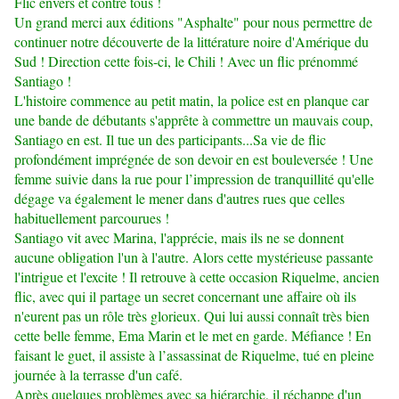
Flic envers et contre tous !
Un grand merci aux éditions "Asphalte" pour nous permettre de
continuer notre découverte de la littérature noire d'Amérique du
Sud ! Direction cette fois-ci, le Chili ! Avec un flic prénommé
Santiago !
L'histoire commence au petit matin, la police est en planque car
une bande de débutants s'apprête à commettre un mauvais coup,
Santiago en est. Il tue un des participants...Sa vie de flic
profondément imprégnée de son devoir en est bouleversée ! Une
femme suivie dans la rue pour l’impression de tranquillité qu'elle
dégage va également le mener dans d'autres rues que celles
habituellement parcourues !
Santiago vit avec Marina, l'apprécie, mais ils ne se donnent
aucune obligation l'un à l'autre. Alors cette mystérieuse passante
l'intrigue et l'excite ! Il retrouve à cette occasion Riquelme, ancien
flic, avec qui il partage un secret concernant une affaire où ils
n'eurent pas un rôle très glorieux. Qui lui aussi connaît très bien
cette belle femme, Ema Marin et le met en garde. Méfiance ! En
faisant le guet, il assiste à l’assassinat de Riquelme, tué en pleine
journée à la terrasse d'un café.
Après quelques problèmes avec sa hiérarchie, il réchappe d'un