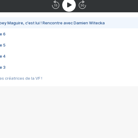
bey Maguire, c'est lui ! Rencontre avec Damien Witecka
e 6
e 5
e 4
e 3
s créatrices de la VF !
e 2
e 1
e Mektoub My Love arrive enfin ! Rencontre avec Shaïn Boumedine et Sal
i : après Toni en famille
elle réalise le bouleversant Dites lui que je l'aime