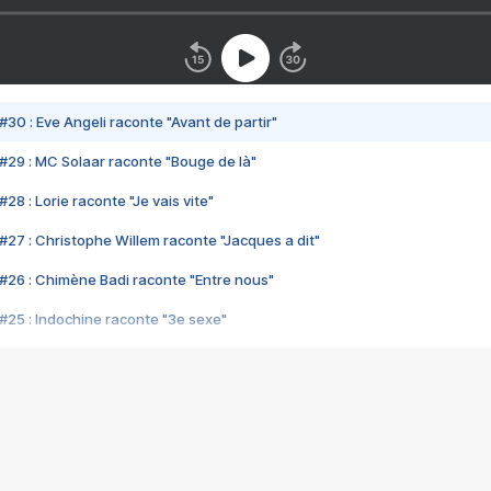
#30 : Eve Angeli raconte "Avant de partir"
#29 : MC Solaar raconte "Bouge de là"
28 : Lorie raconte "Je vais vite"
#27 : Christophe Willem raconte "Jacques a dit"
#26 : Chimène Badi raconte "Entre nous"
#25 : Indochine raconte "3e sexe"
#24 : Zaho raconte "C'est chelou"
#23 : Patrick Bruel raconte "Au café des délices"
#22 : Kyo raconte "Le chemin"
#21 : Nolwenn Leroy raconte "Cassé"