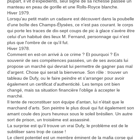
plupart, il vit d'expédients, seul signe de sa richesse passée un
manteau en peau de gorille et une Rolls-Royce blanche.
Hiver 1979.
Lorsqu'au petit matin un cadavre est découvert dans la poubelle
d'une boîte des Champs-Élysées, ce n'est pas courant. le corps
qui porte les traces de dix-sept coups de pic à glace s'avère être
celui d'un habitué des lieux M. Fernand, personnage qui n'est
plus que l'ombre de ce qu'il fut.
Hiver 1978.
Comment en est-on arrivé à ce crime ? Et pourquoi ? En
souvenir de ses compétences passées, un de ses avocats lui
propose un marché qui devrait lui permettre de gagner pas mal
d'argent. Chose qui serait la bienvenue. Son rôle : trouver un
tableau de Dufy, ou le faire peindre et s'arranger pour avoir
également un certificat d'authenticité. Les temps ont bien
changé, mais sa situation financière l'oblige à accepter le
marché.
Il tente de reconstituer son équipe d'antan, lui n'était que le
marchand d'arts. Son peintre le plus doué qui fut également son
amant coule des jours heureux sous le soleil brésilien. Un autre
sort de prison, un troisième est assassiné.
La surprise est qu'il trouve un vrai Dufy, le problème est de le
subtiliser sans trop de casse !
Le client potentiel est un membre éminent de la mafia corse qui