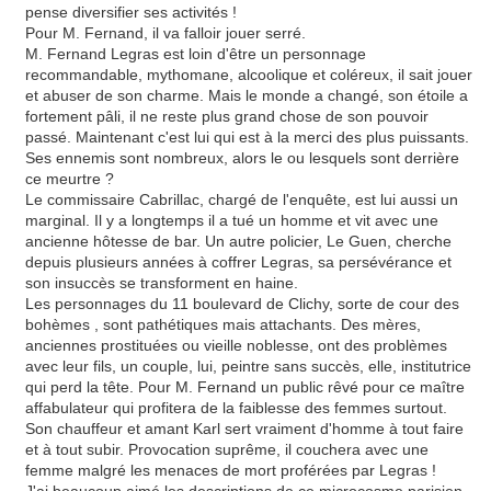
pense diversifier ses activités !
Pour M. Fernand, il va falloir jouer serré.
M. Fernand Legras est loin d'être un personnage
recommandable, mythomane, alcoolique et coléreux, il sait jouer
et abuser de son charme. Mais le monde a changé, son étoile a
fortement pâli, il ne reste plus grand chose de son pouvoir
passé. Maintenant c'est lui qui est à la merci des plus puissants.
Ses ennemis sont nombreux, alors le ou lesquels sont derrière
ce meurtre ?
Le commissaire Cabrillac, chargé de l'enquête, est lui aussi un
marginal. Il y a longtemps il a tué un homme et vit avec une
ancienne hôtesse de bar. Un autre policier, Le Guen, cherche
depuis plusieurs années à coffrer Legras, sa persévérance et
son insuccès se transforment en haine.
Les personnages du 11 boulevard de Clichy, sorte de cour des
bohèmes , sont pathétiques mais attachants. Des mères,
anciennes prostituées ou vieille noblesse, ont des problèmes
avec leur fils, un couple, lui, peintre sans succès, elle, institutrice
qui perd la tête. Pour M. Fernand un public rêvé pour ce maître
affabulateur qui profitera de la faiblesse des femmes surtout.
Son chauffeur et amant Karl sert vraiment d'homme à tout faire
et à tout subir. Provocation suprême, il couchera avec une
femme malgré les menaces de mort proférées par Legras !