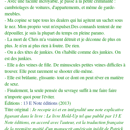
- Avec une facilité incroyable, je passe à la petite criminalité :
cambriolages de voitures, d'appartements, et même de garde-
meubles.
- Ma copine se tape tous les dealers qui lui agitent un sachet sous
le nez. Mon proprio veut m'expulser.Des connards tentent de me
dépouiller, je suis la plupart du temps en pleine parano.
- La mort de Chris m'a vraiment détruit et je déconne de plus en
plus. Je n'en ai plus rien à foutre. De rien.
- On a des têtes de junkies. On s'habille comme des junkies. On
est des junkies.
- Elle a des veines de fille. De minuscules petites veines difficiles à
trouver. Elle peut rarement se shooter elle-même.
- Elle est brûlante, glissante- tout ce dont on peut rêver en matière
de sexe.
- Finalement, la seule pensée du sevrage suffit à me faire faire
n'importe quoi pour l'éviter.
Éditions :
13 E Note éditions
(2013)
Titre original :
Je recopie ici et en intégralité une note explicative
figurant dans le livre : Le livre Hold-Up tel que publié par 13 E
Note éditions, en accord avec l'auteur, est la traduction française
de la première moitié d'un manuscrit américain inédit de Patrick