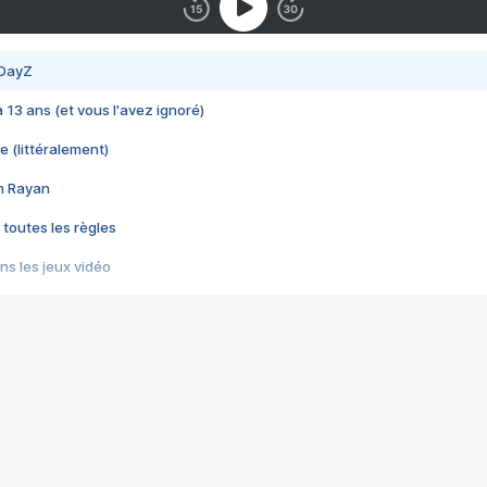
 DayZ
 a 13 ans (et vous l'avez ignoré)
e (littéralement)
im Rayan
 toutes les règles
s les jeux vidéo
us choquant de Rockstar ? - Le scandale BULLY
e plus moche de Steam
du RÊVE tourne au CAUCHEMAR
pendant 8 heures
it… à tort