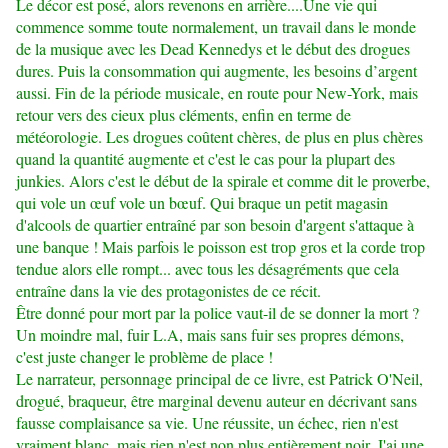
Le décor est posé, alors revenons en arrière....Une vie qui
commence somme toute normalement, un travail dans le monde
de la musique avec les Dead Kennedys et le début des drogues
dures. Puis la consommation qui augmente, les besoins d’argent
aussi. Fin de la période musicale, en route pour New-York, mais
retour vers des cieux plus cléments, enfin en terme de
météorologie. Les drogues coûtent chères, de plus en plus chères
quand la quantité augmente et c'est le cas pour la plupart des
junkies. Alors c'est le début de la spirale et comme dit le proverbe,
qui vole un œuf vole un bœuf. Qui braque un petit magasin
d'alcools de quartier entraîné par son besoin d'argent s'attaque à
une banque ! Mais parfois le poisson est trop gros et la corde trop
tendue alors elle rompt... avec tous les désagréments que cela
entraîne dans la vie des protagonistes de ce récit.
Être donné pour mort par la police vaut-il de se donner la mort ?
Un moindre mal, fuir L.A, mais sans fuir ses propres démons,
c'est juste changer le problème de place !
Le narrateur, personnage principal de ce livre, est Patrick O'Neil,
drogué, braqueur, être marginal devenu auteur en décrivant sans
fausse complaisance sa vie. Une réussite, un échec, rien n'est
vraiment blanc, mais rien n'est non plus entièrement noir. J'ai une