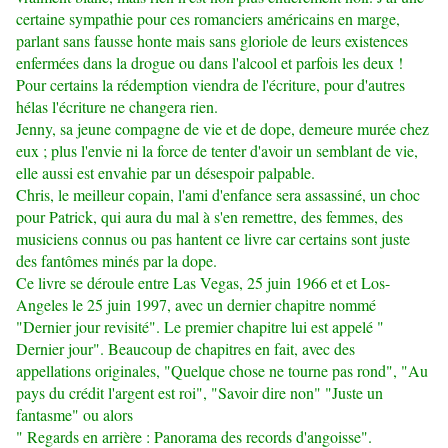
certaine sympathie pour ces romanciers américains en marge,
parlant sans fausse honte mais sans gloriole de leurs existences
enfermées dans la drogue ou dans l'alcool et parfois les deux !
Pour certains la rédemption viendra de l'écriture, pour d'autres
hélas l'écriture ne changera rien.
Jenny, sa jeune compagne de vie et de dope, demeure murée chez
eux ; plus l'envie ni la force de tenter d'avoir un semblant de vie,
elle aussi est envahie par un désespoir palpable.
Chris, le meilleur copain, l'ami d'enfance sera assassiné, un choc
pour Patrick, qui aura du mal à s'en remettre, des femmes, des
musiciens connus ou pas hantent ce livre car certains sont juste
des fantômes minés par la dope.
Ce livre se déroule entre Las Vegas, 25 juin 1966 et et Los-
Angeles le 25 juin 1997, avec un dernier chapitre nommé
"Dernier jour revisité". Le premier chapitre lui est appelé "
Dernier jour". Beaucoup de chapitres en fait, avec des
appellations originales, "Quelque chose ne tourne pas rond", "Au
pays du crédit l'argent est roi", "Savoir dire non" "Juste un
fantasme" ou alors
" Regards en arrière : Panorama des records d'angoisse".