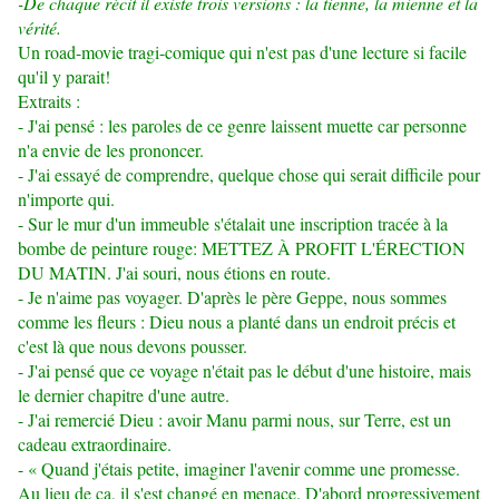
-De chaque récit il existe trois versions : la tienne, la mienne et la
vérité.
Un road-movie tragi-comique qui n'est pas d'une lecture si facile
qu'il y parait!
Extraits :
- J'ai pensé : les paroles de ce genre laissent muette car personne
n'a envie de les prononcer.
- J'ai essayé de comprendre, quelque chose qui serait difficile pour
n'importe qui.
- Sur le mur d'un immeuble s'étalait une inscription tracée à la
bombe de peinture rouge: METTEZ
À
PROFIT L'
ÉRECTION
DU MATIN. J'ai souri, nous étions en route.
- Je n'aime pas voyager. D'après le père Geppe, nous sommes
comme les fleurs : Dieu nous a planté dans un endroit précis et
c'est là que nous devons pousser.
- J'ai pensé que ce voyage n'était pas le début d'une histoire, mais
le dernier chapitre d'une autre.
- J'ai remercié Dieu : avoir Manu parmi nous, sur Terre, est un
cadeau extraordinaire.
- « Quand j'étais petite, imaginer l'avenir comme une promesse.
Au lieu de ça, il s'est changé en menace. D'abord progressivement