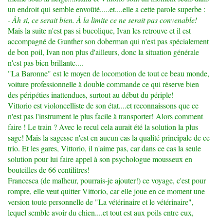
un endroit qui semble envoûté.....et....elle a cette parole superbe :
- Àh
si, ce serait bien.
À
la limite ce ne serait pas convenable!
Mais la suite n'est pas si bucolique, Ivan les retrouve et il est
accompagné de Gunther son doberman qui n'est pas spécialement
de bon poil, Ivan non plus d'ailleurs, donc la situation générale
n'est pas bien brillante....
"La Baronne" est le moyen de locomotion de tout ce beau monde,
voiture professionnelle à double commande ce qui réserve bien
des péripéties inattendues, surtout au début du périple!
Vittorio est violoncelliste de son état....et reconnaissons que ce
n'est pas l'instrument le plus facile à transporter! Alors comment
faire ! Le train ? Avec le recul cela aurait été la solution la plus
sage! Mais la sagesse n'est en aucun cas la qualité principale de ce
trio. Et les gares, Vittorio, il n'aime pas, car dans ce cas la seule
solution pour lui faire appel à son psychologue mousseux en
bouteilles de 66 centilitres!
Francesca (de malheur, pourrais-je ajouter!) ce voyage, c'est pour
rompre, elle veut quitter Vittorio, car elle joue en ce moment une
version toute personnelle de "La vétérinaire et le vétérinaire",
lequel semble avoir du chien....et tout est aux poils entre eux,