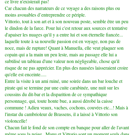
ce livre n'existerait pas!
Car chacun des narrateurs de ce voyage a des raisons plus ou
moins avouables d’entreprendre ce périple.
Vittorio, tout à son art et à son nouveau poste, semble être un peu
le dindon de la farce. Pour lui c'est retour aux sources et tentative
d'apaiser les nuages qu'il y a entre lui et son éternelle fiancée...
laquelle toute à sa nouvelle passion est en voyage, non pas de
noce, mais de rupture! Quant à Manuella, elle veut plaquer son
copain qui a la main un peu leste, mais au passage elle lui a
subtilisé un tableau d'une valeur non négligeable, chose qu'il
risque de ne pas apprécier. En plus des nausées laisseraient croire
qu'elle est enceinte.....
Entre la visite à un ami ruiné, une soirée dans un bar louche et
pirate qui se termine par une cuite carabinée, une nuit sur les
coussins du dit-bar et la disparition de ce sympathique
personnage, qui, toute honte bue, a aussi dérobé la caisse
commune ! Adieu veaux, vaches, cochons, couvées etc...! Mais à
l'instar du cambrioleur de Brassens, il a laissé à Vittorio son
violoncelle!
Chacun fait le fond de son compte en banque pour aller de l'avant
même sous la neige...Manu et Vittorio sont un moment seuls dans