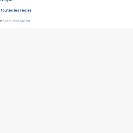
 toutes les règles
s les jeux vidéo
us choquant de Rockstar ? - Le scandale BULLY
e plus moche de Steam
du RÊVE tourne au CAUCHEMAR
pendant 8 heures
it… à tort
umiliés par un jeu vidéo
ire - Final Fantasy 8
ti un empire - Age of Empires
story DOFUS
tard, il crée l'un des pires jeux de tous les temps, MindsEye.