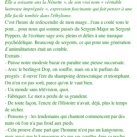
Elle a soixante ans la Nénette », de son vrai nom « véritable
lustreuse imprégnée », expression fascinante qui fait penser à une
fille facile tombée dans l'éthylisme.
C'est l'heure de redescendre de mon nuage...l'eau a coulé sous le
pont....pour nous qui somme passés du Sergent-Major au Sergent
Peppers, de l'écriture sage avec pleins et déliés à une musique
psychédélique. Beaucoup de sergents, ce qui pour une génération
d’antimilitaristes était un comble.
Extraits :
- Puisse notre modeste bazar en paraître une pieuse succursale.
- Avec le berlingot Dop, on souffre, mais on a le parfum du
progrès : il ouvre l'ère du shampoing démocratique et triomphant.
On n'en est pas sorti, parce qu'on le vaut bien.
- Un monde sans télévision, quoi.
- Fabriquer. Le mot a perdu de sa grandeur.
- De toute façon, l'encre de l'Histoire n'avait, déjà, plus le temps
de sécher.
- Pensons-y : les lendemains qui chantent commencent par des
nuits où l'on n'a pas froid aux pieds.
- Cela prouve d'une part que l'homme n'est pas un kangourou,
mais aussi que le kangourou n'a pas ses couilles dans sa poche.