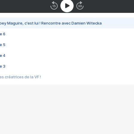
bey Maguire, c'est lui ! Rencontre avec Damien Witecka
e 6
e 5
e 4
e 3
s créatrices de la VF !
e 2
e 1
e Mektoub My Love arrive enfin ! Rencontre avec Shaïn Boumedine et Sal
i : après Toni en famille
elle réalise le bouleversant Dites lui que je l'aime