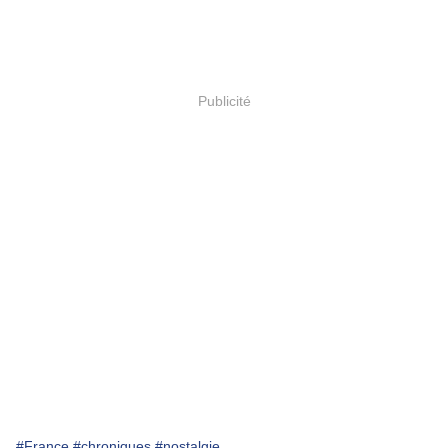
Publicité
#France
#chroniques
#nostalgie