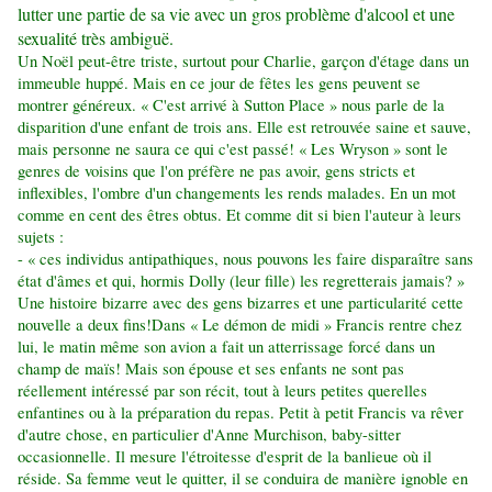
lutter une partie de sa vie avec un gros problème d'alcool et une
sexualité très ambiguë.
Un Noël peut-être triste, surtout pour Charlie, garçon d'étage dans un
immeuble huppé. Mais en ce jour de fêtes les gens peuvent se
montrer généreux.
« C'est arrivé à Sutton Place » nous parle de la
disparition d'une enfant de trois ans. Elle est retrouvée saine et sauve,
mais personne ne saura ce qui c'est passé!
« Les Wryson » sont le
genres de voisins que l'on préfère ne pas avoir, gens stricts et
inflexibles, l'ombre d'un changements les rends malades. En un mot
comme en cent des êtres obtus. Et comme dit si bien l'auteur à leurs
sujets :
- « ces individus antipathiques, nous pouvons les faire disparaître sans
état d'âmes et qui, hormis Dolly (leur fille) les regretterais jamais? »
Une histoire bizarre avec des gens bizarres et une particularité cette
nouvelle a deux fins!
Dans « Le démon de midi » Francis rentre chez
lui, le matin même son avion a fait un atterrissage forcé dans un
champ de maïs! Mais son épouse et ses enfants ne sont pas
réellement intéressé par son récit, tout à leurs petites querelles
enfantines ou à la préparation du repas. Petit à petit Francis va rêver
d'autre chose, en particulier d'Anne Murchison, baby-sitter
occasionnelle. Il mesure l'étroitesse d'esprit de la banlieue où il
réside. Sa femme veut le quitter, il se conduira de manière ignoble en