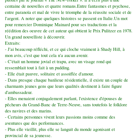
centaine de nouvelles et quatre romans.
Entre fantasmes et psychose,
entre paranoïa et mal de vivre le triomphe de la réussite sociale et de
l'argent. A noter que quelques histoires se passent en Italie.
Un mot
pour remercier Dominique Mainard pour ses traductions et la
réédition des oeuvre de cet auteur qui obtient le Prix Pulitzer en 1978.
Un grand nouvelliste à découvrir.
Extraits:
- J'ai beaucoup réfléchi, et ce qui cloche vraiment à Shady Hill, à
mon avis, c'est que tout cela n'a aucun avenir.
- C'était un homme jovial et trapu, avec un visage rond qui
ressemblait tout à fait à un pudding.
-
Elle était pauvre, solitaire et assoiffée d'amour.
- Dans presque chaque banlieue résidentielle, il existe un couple de
charmants jeunes gens que leurs qualités destinent à faire figure
d'ambassadeur.
- Elles menaient conjugalement parlant, l'existence d'épouses de
pêcheurs du Grand-Banc de Terre-Neuve, sans toutefois le folklore
des navires et des marins.
- Certains personnes vivent leurs passions moins comme des
aventures que des performances.
- Plus elle vieillit, plus elle se languit du monde agonisant et
provincial de sa jeunesse.