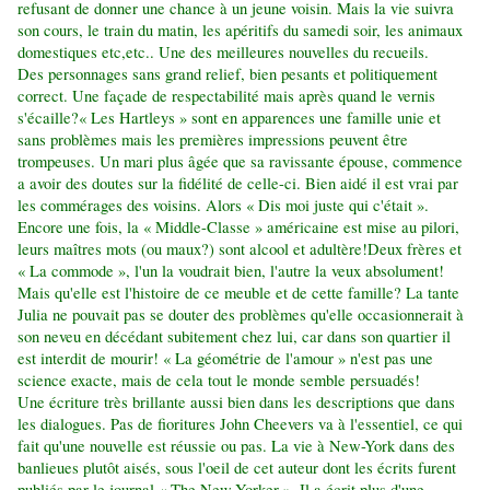
refusant de donner une chance à un jeune voisin. Mais la vie suivra
son cours, le train du matin, les apéritifs du samedi soir, les animaux
domestiques etc,etc.. Une des meilleures nouvelles du recueils.
Des personnages sans grand relief, bien pesants et politiquement
correct. Une façade de respectabilité mais après quand le vernis
s'écaille?
« Les Hartleys » sont en apparences une famille unie et
sans problèmes mais les premières impressions peuvent être
trompeuses. Un mari plus âgée que sa ravissante épouse, commence
a avoir des doutes sur la fidélité de celle-ci. Bien aidé il est vrai par
les commérages des voisins. Alors « Dis moi juste qui c'était ».
Encore une fois, la « Middle-Classe » américaine est mise au pilori,
leurs maîtres mots (ou maux?) sont alcool et adultère!
Deux frères et
« La commode », l'un la voudrait bien, l'autre la veux absolument!
Mais qu'elle est l'histoire de ce meuble et de cette famille? La tante
Julia ne pouvait pas se douter des problèmes qu'elle occasionnerait à
son neveu en décédant subitement chez lui, car dans son quartier il
est interdit de mourir! « La géométrie de l'amour » n'est pas une
science exacte, mais de cela tout le monde semble persuadés!
Une écriture très brillante aussi bien dans les descriptions que dans
les dialogues. Pas de fioritures John Cheevers va à l'essentiel, ce qui
fait qu'une nouvelle est réussie ou pas. La vie à New-York dans des
banlieues plutôt aisés, sous l'oeil de cet auteur dont les écrits furent
publiés par le journal « The New-Yorker ». Il a écrit plus d'une