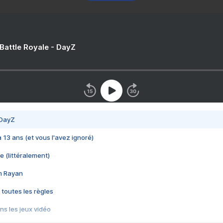
 Battle Royale - DayZ
 DayZ
 a 13 ans (et vous l'avez ignoré)
e (littéralement)
im Rayan
 toutes les règles
s les jeux vidéo