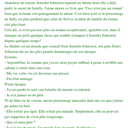
irlandaise de renom.
Jennifer Johnston reprend un thème dont elle a déjà
parlé, le secret de famille.
J'aime mieux ce livre que "Ceci n'est pas un roman"
bien que la trame soit pratiquement la même.
C'est bien écrit et le personnage
de Sally est plus profond que celui de Sylvia, la mère de famille du roman
cité plus haut.
Cela dit, ce n'est pas non plus un roman exceptionnel, agréable soit, mais il
manque un petit quelque chose qui semble échapper à Jennifer Johnston
depuis quelques temps!
Le théâtre est un monde que connaît bien Jennifer Johnston, son père Denis
Johnston fut un des plus grands dramaturges de son époque.
Extraits:
- Aujourd'hui, la somme que j'avais alors payée suffirait à peine à m'offrir une
cabane à outils dans une cour.
- Ma vie, cette vie est devenue une prison.
- Fin d'un mariage.
D'une époque.
-
J'avais perdu le seul vrai baladin du monde occidental.
- Je n'ai jamais eu de père.
Ni de frère ou de cousin, aucun personnage masculin dans ma vie que j'aurais
pu aimer ou haïr.
- Elle n'était pas âgée. Elle n'était pas malade. Simplement, elle ne pouvait
pas supporter de vivre plus longtemps.
- Qui est mon père ?
- Je n'ai pas de passé. J'ai grandi dans le secret. Je déteste ça.