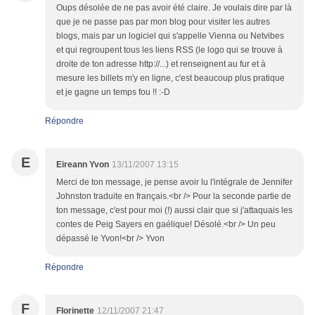
Oups désolée de ne pas avoir été claire. Je voulais dire par là
que je ne passe pas par mon blog pour visiter les autres
blogs, mais par un logiciel qui s'appelle Vienna ou Netvibes
et qui regroupent tous les liens RSS (le logo qui se trouve à
droite de ton adresse http://...) et renseignent au fur et à
mesure les billets m'y en ligne, c'est beaucoup plus pratique
et je gagne un temps fou !! :-D
Répondre
E
Eireann Yvon
13/11/2007 13:15
Merci de ton message, je pense avoir lu l'intégrale de Jennifer
Johnston traduite en français.<br /> Pour la seconde partie de
ton message, c'est pour moi (!) aussi clair que si j'attaquais les
contes de Peig Sayers en gaélique! Désolé.<br /> Un peu
dépassé le Yvon!<br /> Yvon
Répondre
F
Florinette
12/11/2007 21:47