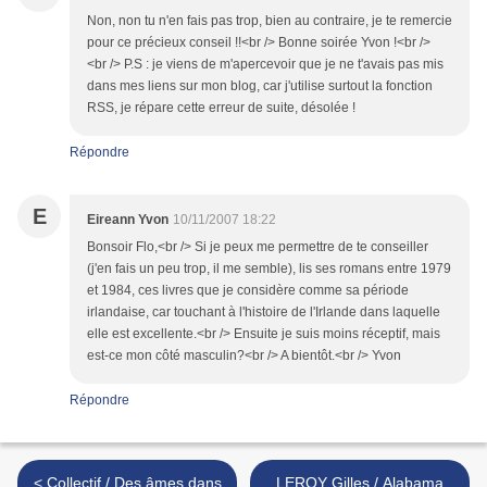
Non, non tu n'en fais pas trop, bien au contraire, je te remercie
pour ce précieux conseil !!<br /> Bonne soirée Yvon !<br />
<br /> P.S : je viens de m'apercevoir que je ne t'avais pas mis
dans mes liens sur mon blog, car j'utilise surtout la fonction
RSS, je répare cette erreur de suite, désolée !
Répondre
E
Eireann Yvon
10/11/2007 18:22
Bonsoir Flo,<br /> Si je peux me permettre de te conseiller
(j'en fais un peu trop, il me semble), lis ses romans entre 1979
et 1984, ces livres que je considère comme sa période
irlandaise, car touchant à l'histoire de l'Irlande dans laquelle
elle est excellente.<br /> Ensuite je suis moins réceptif, mais
est-ce mon côté masculin?<br /> A bientôt.<br /> Yvon
Répondre
< Collectif / Des âmes dans
LEROY Gilles / Alabama