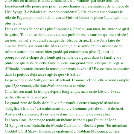
chez elle en Irlande. Elle est comme elle dit "vannée" par cette tournée.
Lucidement elle pense que pour les prochaines représentations de la pièce de
J.M. Synge "Le baladin du monde occidental", elle devrait abandonner le
rôle de Pegeen pour celui de la veuve Quin et laisser la place à quelqu'un de
plus jeune.
Dans ce chaos de pensées plutôt moroses, Charlie, son mari, lui annonce qu'il
la quitte!
Tout en se débattant avec ses problèmes de carrière qui est arrivée à
un tournant, elle voudrait changer de rôle, partir aux Etats-Unis faire du
cinéma, bref vivre pour elle.
Mais avant, elle se souvient du suicide de sa
mère et surtout du secret bien gardé qui entoure son père. Qui est-il,
pourquoi cette chape de plomb qui semble de rigueur dans la famille, ou
plutôt ce qui reste de cette famille.
Seul son grand-père, évêque de l'église
d'Irlande, pourrait encore la renseigner, mais le veut-il? Est-ce bien nécessaire
dans la période déjà assez agitée que vit Sally?
Le personnage de Sally est très attachant. Comme actrice, elle se rend compte
que l'âge venant, elle doit évoluer dans sa carrière.
Charlie, son mari, la trompe depuis longtemps, mais cette fois-ci, il veut
partir, elle ne le retient pas.
Le grand-père de Sally dont la vie fut vouée à cette étrangeté irlandaise
"L'Eglise d'Irlande" est maintenant un vieil homme près de son lit de mort.
Austère et rigoureux, il s'est élevé dans la hiérarchie de son église.
J'ai bien aimé l'hommage rendu au théâtre irlandais par l'auteur : John
M.Synge et son "Baladin du Monde Occidental, Beckett pour "En attendant
Goddot", G.B Shaw.
Hommage également à Siobhan McKenna, actrice