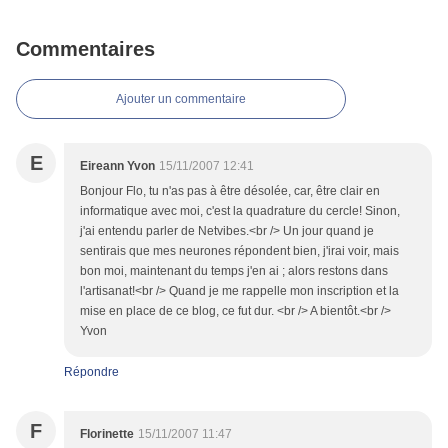
Commentaires
Ajouter un commentaire
E
Eireann Yvon
15/11/2007 12:41
Bonjour Flo, tu n'as pas à être désolée, car, être clair en
informatique avec moi, c'est la quadrature du cercle! Sinon,
j'ai entendu parler de Netvibes.<br /> Un jour quand je
sentirais que mes neurones répondent bien, j'irai voir, mais
bon moi, maintenant du temps j'en ai ; alors restons dans
l'artisanat!<br /> Quand je me rappelle mon inscription et la
mise en place de ce blog, ce fut dur. <br /> A bientôt.<br />
Yvon
Répondre
F
Florinette
15/11/2007 11:47