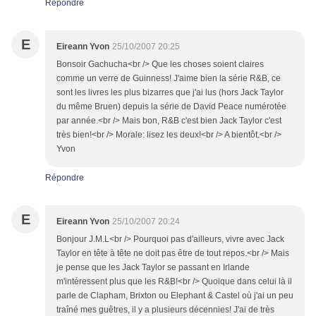
Répondre
E
Eireann Yvon
25/10/2007 20:25
Bonsoir Gachucha<br /> Que les choses soient claires
comme un verre de Guinness! J'aime bien la série R&B, ce
sont les livres les plus bizarres que j'ai lus (hors Jack Taylor
du même Bruen) depuis la série de David Peace numérotée
par année.<br /> Mais bon, R&B c'est bien Jack Taylor c'est
très bien!<br /> Morale: lisez les deux!<br /> A bientôt.<br />
Yvon
Répondre
E
Eireann Yvon
25/10/2007 20:24
Bonjour J.M.L<br /> Pourquoi pas d'ailleurs, vivre avec Jack
Taylor en tête à tête ne doit pas être de tout repos.<br /> Mais
je pense que les Jack Taylor se passant en Irlande
m'intéressent plus que les R&B!<br /> Quoique dans celui là il
parle de Clapham, Brixton ou Elephant & Castel où j'ai un peu
traîné mes guêtres, il y a plusieurs décennies! J'ai de très