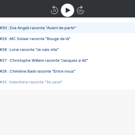
#30 : Eve Angeli raconte "Avant de partir"
#29 : MC Solaar raconte "Bouge de là"
28 : Lorie raconte "Je vais vite"
#27 : Christophe Willem raconte "Jacques a dit"
#26 : Chimène Badi raconte "Entre nous"
#25 : Indochine raconte "3e sexe"
#24 : Zaho raconte "C'est chelou"
#23 : Patrick Bruel raconte "Au café des délices"
#22 : Kyo raconte "Le chemin"
#21 : Nolwenn Leroy raconte "Cassé"