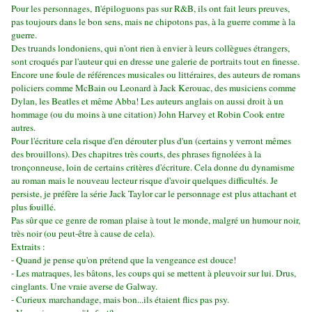
n
Pour les personnages,
'épiloguons pas sur R&B, ils ont fait leurs preuves,
pas toujours dans le bon sens, mais ne chipotons pas, à la guerre comme à la
guerre.
Des truands londoniens, qui n'ont rien à envier à leurs collègues étrangers,
sont croqués par l'auteur qui en dresse une galerie de portraits tout en finesse.
Encore une foule de références musicales ou littéraires, des auteurs de romans
policiers comme McBain ou Leonard à Jack Kerouac, des musiciens comme
Dylan, les Beatles et même Abba! Les auteurs anglais on aussi droit à un
hommage (ou du moins à une citation) John Harvey et Robin Cook entre
autres.
Pour l'écriture cela risque d'en dérouter plus d'un (certains y verront mêmes
des brouillons). Des chapitres très courts, des phrases fignolées à la
tronçonneuse, loin de certains critères d'écriture. Cela donne du dynamisme
au roman mais le nouveau lecteur risque d'avoir quelques difficultés. Je
persiste, je préfère la série Jack Taylor car le personnage est plus attachant et
plus fouillé.
Pas sûr que ce genre de roman plaise à tout le monde, malgré un humour noir,
très noir (ou peut-être à cause de cela).
Extraits :
- Quand je pense qu'on prétend que la vengeance est douce!
- Les matraques, les bâtons, les coups qui se mettent à pleuvoir sur lui. Drus,
cinglants. Une vraie averse de Galway.
- Curieux marchandage, mais bon...ils étaient flics pas psy.