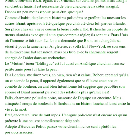
Nous retrouvons R&B, égaux à eux-mêmes sur certains points, mais assagis
sur d'autres (mais il est nécessaire de bien chercher leurs côtés assagis).
Disons un peu moins ripoux peut-être, quoique!
Comme d'habitude plusieurs histoires policières se greffent les unes sur les
autres. Brant, après avoir été quelque peu chahuté chez lui, part en Irlande.
Sur place chez un vague cousin la bière coule à flot. Il cherche un couple de
tueurs irlandais avec qui il a un gros compte à régler, ils sont aux Etats-Unis
où l'homme se fait tuer . La femme demande que Brant soit chargé de sa
sécurité pour la ramener en Angleterre, et voila B. à New-York où son sens
de la discipline fait sensation, mais pas trop avec la charmante sergent
chargée de l'aider dans ses recherches.
Le "Mutant" tueur "foldingue" est lui aussi en Amérique cherchant son ex-
petite amie pour lui faire la peau.
Et à Londres, me direz-vous, eh bien, rien n'est calme. Robert apprend qu'il a
un cancer de la peau, il apprend également que sa fille est enceinte, et
comble de bonheur, un ami bien intentionné lui suggère que peut-être son
épouse et Brant auraient pu avoir des relations plus qu'amicales!
Falls, charmante policière noire, mascotte de l'équipe est enceinte. Mais
attaquée à coups de boules de billards dans un bistrot louche, elle est entre la
vie et la mort.
Bref, encore un livre de tout repos. L'énigme policière n'est encore ici qu'un
prétexte à une oeuvre complètement dégantée.
Adepte d'Hercules Poirot passez votre chemin, ici ce serait plutôt les
poivrots associés.