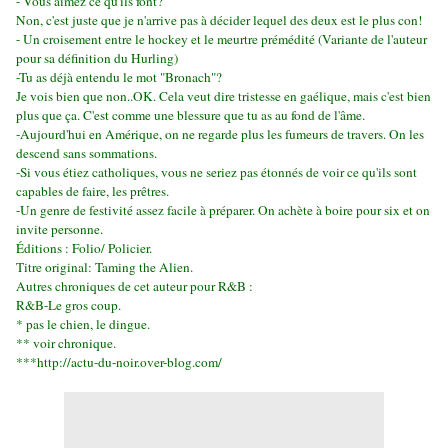
- Vous aimez ce qu'ils font?
Non, c'est juste que je n'arrive pas à décider lequel des deux est le plus con!
- Un croisement entre le hockey et le meurtre prémédité (Variante de l'auteur
pour sa définition du Hurling)
-Tu as déjà entendu le mot "Bronach"?
Je vois bien que non..OK. Cela veut dire tristesse en gaélique, mais c'est bien
plus que ça. C'est comme une blessure que tu as au fond de l'âme.
-Aujourd'hui en Amérique, on ne regarde plus les fumeurs de travers. On les
descend sans sommations.
-Si vous étiez catholiques, vous ne seriez pas étonnés de voir ce qu'ils sont
capables de faire, les prêtres.
-Un genre de festivité assez facile à préparer. On achète à boire pour six et on
invite personne.
Éditions : Folio/ Policier.
Titre original: Taming the Alien.
Autres chroniques de cet auteur pour R&B :
R&B-Le gros coup.
* pas le chien, le dingue.
** voir chronique.
***http://actu-du-noir.over-blog.com/