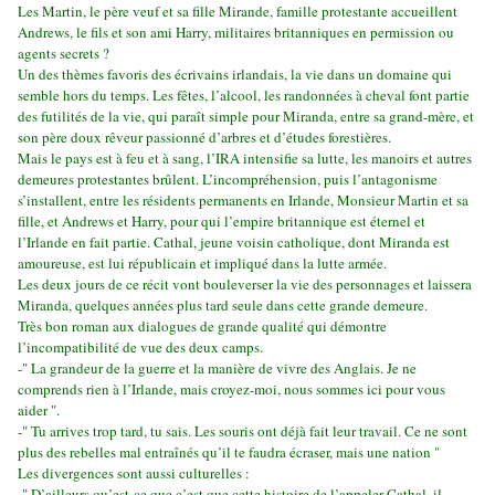
Les Martin, le père veuf et sa fille Mirande, famille protestante accueillent
Andrews, le fils et son ami Harry, militaires britanniques en permission ou
agents secrets ?
Un des thèmes favoris des écrivains irlandais, la vie dans un domaine qui
semble hors du temps. Les fêtes, l’alcool, les randonnées à cheval font partie
des futilités de la vie, qui paraît simple pour Miranda, entre sa grand-mère, et
son père doux rêveur passionné d’arbres et d’études forestières.
Mais le pays est à feu et à sang, l’IRA intensifie sa lutte, les manoirs et autres
demeures protestantes brûlent. L’incompréhension, puis l’antagonisme
s’installent, entre les résidents permanents en Irlande, Monsieur Martin et sa
fille, et Andrews et Harry, pour qui l’empire britannique est éternel et
l’Irlande en fait partie. Cathal, jeune voisin catholique, dont Miranda est
amoureuse, est lui républicain et impliqué dans la lutte armée.
Les deux jours de ce récit vont bouleverser la vie des personnages et laissera
Miranda, quelques années plus tard seule dans cette grande demeure.
Très bon roman aux dialogues de grande qualité qui démontre
l’incompatibilité de vue des deux camps.
-" La grandeur de la guerre et la manière de vivre des Anglais. Je ne
comprends rien à l’Irlande, mais croyez-moi, nous sommes ici pour vous
aider ".
-" Tu arrives trop tard, tu sais. Les souris ont déjà fait leur travail. Ce ne sont
plus des rebelles mal entraînés qu’il te faudra écraser, mais une nation "
Les divergences sont aussi culturelles :
-" D’ailleurs qu’est-ce que c’est que cette histoire de l’appeler Cathal, il