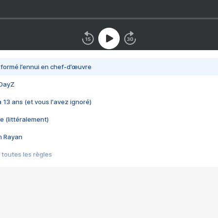
nsformé l’ennui en chef-d’œuvre
 DayZ
 a 13 ans (et vous l'avez ignoré)
e (littéralement)
im Rayan
 toutes les règles
s les jeux vidéo
us choquant de Rockstar ? - Le scandale BULLY
e plus moche de Steam