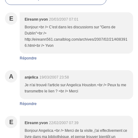
E
Eireann yvon
20/03/2007 07:01
Bonjour.<br /> C'est dans les discussions sur "Gens de
Dublin"<br />
http://eireann561.canalblog.com/archives/2007/02/21/408391
6.html<br /> Yvon
Répondre
A
anjelica
19/03/2007 23:58
Je n'ai trouvé l'article sur Angelica Houston.<br /> Peux tu me
transmettre le lien ? <br /> Merci
Répondre
E
Eireann yvon
22/02/2007 07:39
Bonjour Angelica.<br /> Merci de ta visite, j'ai effectivement ce
livre dans ma bibliothèque, et pense trouver bientôt un