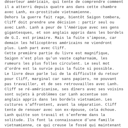
déserteur américain, qui tente de comprendre comment
il a atterri depuis quatre ans dans cette chambre
avec Lanh, ex-prostituée vietnamienne.
Dehors la guerre fait rage, bientôt Saigon tombera,
Cliff doit prendre une décision : partir seul ou
avec Lanh. Lanh a peur de l'Amérique avec ses gens
gigantesques, et son anglais appris dans les bordels
de G.I. est primaire. Mais la fuite s'impose, car
demain les hélicoptères américains ne viendront
plus. Lanh part avec Cliff.
Cette première partie du livre est magnifique,
Saigon n'est plus qu'un vaste capharnaüm, les
rumeurs les plus folles circulent. Le seul mot
d'ordre est la survie puis la fuite si possible.
Le livre deux parle lui de la difficulté du retour
pour Cliff, marginal car sans papiers, ne pouvant
pas travailler, et de ses retrouvailles avec Lanh.
Cliff se ré-américanise, ses dîners avec ses voisins
sont sujets à problèmes car Lanh accentue son
anglais appris dans les bordels vietnamien. Les
cultures s'affrontent, avant la séparation. Cliff
tente de renouer avec son ex-épouse, cela échoue.
Lanh quitte son travail et s'enferme dans la
solitude. Ils font la connaissance d'une famille
vietnamienne, ce qui creuse le fossé qui maintenant