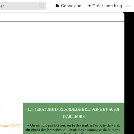
Connexion
+
Créer mon blog
LITTÉRATURE D'IRLANDE,DE BRETAGNE ET AUSSI
>
D'AILLEURS
« On ne naît pas Breton, on le devient, à l’écoute du vent,
cembre 2025
du chant des branches, du chant des hommes et de la mer ».