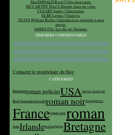
MacDONALD Ross/ Cible mouvante.
MCCARTHY Pete/ L'Irlande dans un verre.
CLEARY James / Sanctuaire.
ELBE Lenka / Uranova.
YEATS William Butler / Introduction générale à mon
œuvre.
JAMES P.D / Les fils de l'homme.
DERNIERS COMMENTAIRES
Contacter le propriétaire du blog
CATÉGORIES
USA
roman policier
humour
salons festival
roman noir
essais
Angleterre
Beat Generation
roman
France
roman noir,
Bretagne
Irlande
guerre
Italie
poésie