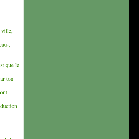
 ville,
eau-,
est que le
par ton
sont
aduction