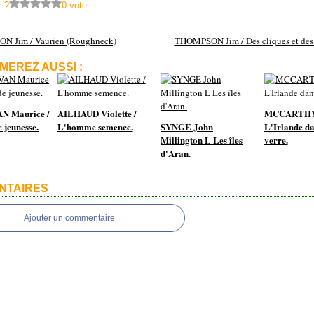
 ?
0 vote
 Jim / Vaurien (Roughneck)
THOMPSON Jim / Des cliques et des 
MEREZ AUSSI :
N Maurice /
AILHAUD Violette /
MCCARTHY 
 jeunesse.
L'homme semence.
SYNGE John
L'Irlande da
Millington L Les îles
verre.
d'Aran.
NTAIRES
Ajouter un commentaire