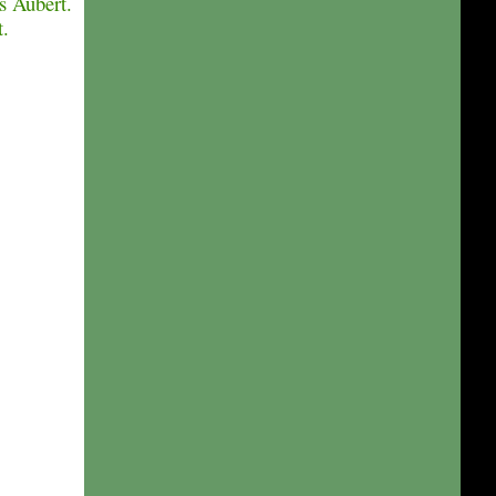
s Aubert.
t.