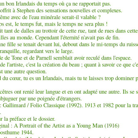
 un bon Irlandais du temps où ça ne rapportait pas.
offrit à Stephen des sensations nouvelles et complexes.
ême avec de l'eau minérale serait-il valable ?
s est, le temps fut, mais le temps ne sera plus !
ait tant de dalles au trottoir de cette rue, tant de rues dans cette
illes au monde. Cependant l'éternité n'avait pas de fin.
ne fille se tenait devant lui, debout dans le mi-temps du ruiss
tranquille, regardant vers le large.
de de Tone et de Parnell semblait avoir reculé dans l'espace.
 de l'artiste, c'est la création du beau ; quant à savoir ce que c'
st une autre question.
 du cœur, tu es un Irlandais, mais tu te laisses trop dominer 
êtres ont renié leur langue et en ont adapté une autre. Ils se 
ubjuguer par une poignée d'étrangers.
: Gallimard / Folio Classique (1992). 1913 et 1982 pour la tr
.
 la préface et le dossier.
ginal :
A Portrait of the Artist as a Young Man (1916)
posthume 1944.