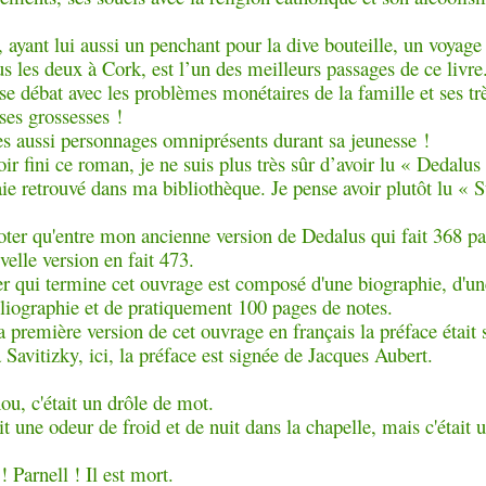
 ayant lui aussi un penchant pour la dive bouteille, un voyage 
us les deux à Cork, est l’un des meilleurs passages de ce livre
e débat avec les problèmes monétaires de la famille et ses tr
es grossesses !
es aussi personnages omniprésents durant sa jeunesse !
ir fini ce roman, je ne suis plus très sûr d’avoir lu « Dedalus
aie retrouvé dans ma bibliothèque. Je pense avoir plutôt lu « 
noter qu'entre mon ancienne version de Dedalus qui fait 368 p
velle version en fait 473.
er qui termine cet ouvrage est composé d'une biographie, d'un
bliographie et de pratiquement 100 pages de notes.
a première version de cet ouvrage en français la préface était 
Savitizky, ici, la préface est signée de Jacques Aubert.
u, c'était un drôle de mot.
ait une odeur de froid et de nuit dans la chapelle, mais c'était
 ! Parnell ! Il est mort.