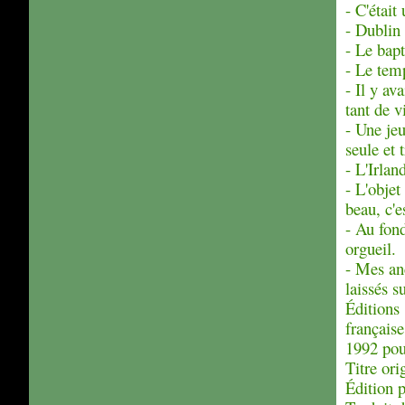
- C'était
- Dublin 
- Le bapt
- Le temp
- Il y av
tant de v
- Une jeu
seule et 
- L'Irlan
- L'objet
beau, c'e
- Au fond
orgueil.
- Mes anc
laissés s
Éditions 
française
1992 pour
Titre ori
Édition 