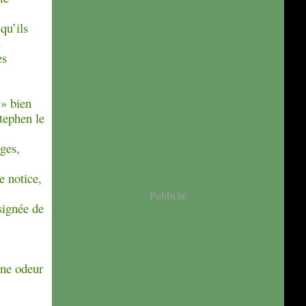
qu’ils
.
ès
 » bien
Stephen le
ages,
e notice,
Publicité
signée de
 une odeur