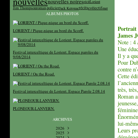
nouvelles
nouvelles noires
récit
Lorient
récits
collectif
Jim Thompson
roman,
policier
Jack Kerouac
mer
ALBUMS PHOTOS
Portrait
LORIENT / Pique-nique au bord du Scorff.
James 
Note : 4 
Une éduca
Festival interceltique de Lorient. Espace paroles du
Il y a qu
9/08/2014
Pour Dub
contre n’
LORIENT / On the Road.
Cette éd
l’ancienn
très, trè
Festival interceltique de Lorient. Espace Parole 2.08.14
Roman au
jeunesse,
PLONEOUR-LANVERN.
féminine
Énorméme
ARCHIVES
lui-même
2026
Leurs pr
2025
Août
(1)
déménage
Décembre
2024
Juillet
(5)
(4)