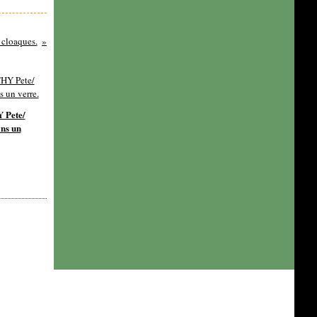
cloaques.
Pete/
ns un