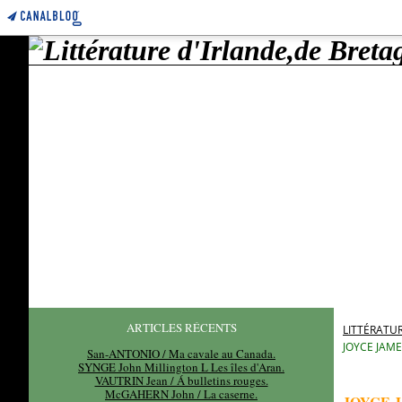
ARTICLES RÉCENTS
LITTÉRATUR
JOYCE JAME
San-ANTONIO / Ma cavale au Canada.
SYNGE John Millington L Les îles d'Aran.
VAUTRIN Jean / Á bulletins rouges.
McGAHERN John / La caserne.
JOYCE J