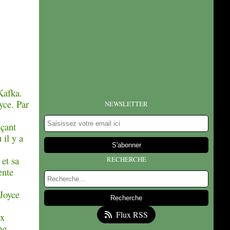
Kafka.
yce. Par
NEWSLETTER
açant
 il y a
et sa
RECHERCHE
ente
 Joyce
Flux RSS
ux
me