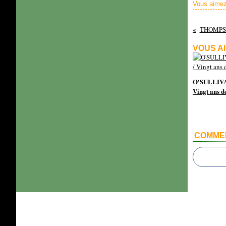
Vous aimez
THOMPSON
VOUS AI
O'SULLIVA
Vingt ans de
COMME