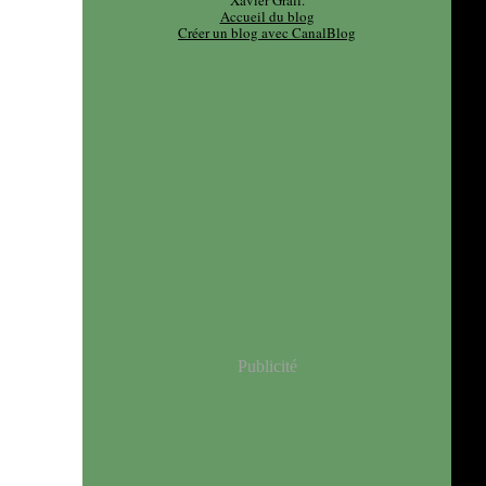
Xavier Grall.
Accueil du blog
Créer un blog avec CanalBlog
Publicité