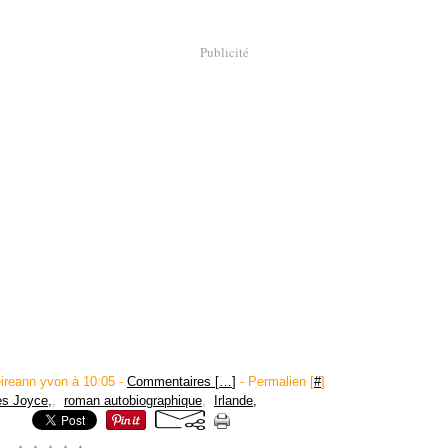
Publicité
eireann yvon à 10:05 -
Commentaires [
…
]
- Permalien [
#
]
s Joyce,
,
roman autobiographique
,
Irlande,