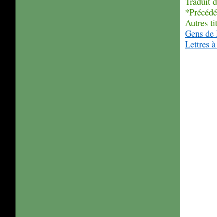
Traduit d
*Précédé 
Autres ti
Gens de 
Lettres à