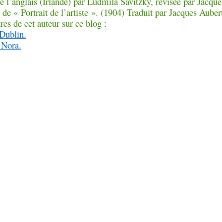
e l’anglais (Irlande) par Ludmila Savitzky, révisée par Jacque
de « Portrait de l’artiste ». (1904) Traduit par Jacques Auber
tres de cet auteur sur ce blog
:
Dublin.
 Nora.