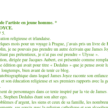
 de l’artiste en jeune homme. *
JOYCE.
/ 5.
tion religieuse et irlandaise.
elques mois pour un voyage à Prague, j’avais pris un livre de 
lin, je ne pouvais pas prendre un autre écrivain que James Jo
étant pas prétentieux, je n’ai pas osé prendre « Ulysse ».
ition, dirigée par Jacques Aubert, est présentée comme rempl
e édition qui avait pour titre « Dedalus » que je pense avoir lu
s, longtemps, bien avant de tenir ce blog.
tobiographique dans lequel James Joyce raconte son enfance 
 et son éducation religieuse et ses premiers rapports avec la g
.
nt de personnages dans ce texte inspiré par la vie de James
, Stephen Dedalus étant son alter ego.
oblèmes d’argent, les siens et ceux de sa famille, les nombre
ments, ses soucis avec la religion catholique et son alcoolis